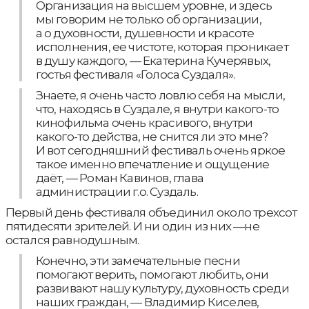
Организация на высшем уровне, и здесь
мы говорим не только об организации,
а о духовности, душевности и красоте
исполнения, ее чистоте, которая проникает
в душу каждого, — Екатерина Кучерявых,
гостья фестиваля «Голоса Суздаля».
Знаете, я очень часто ловлю себя на мысли,
что, находясь в Суздале, я внутри какого-то
кинофильма очень красивого, внутри
какого-то действа, не снится ли это мне?
И вот сегодняшний фестиваль очень яркое
такое именно впечатление и ощущение
даёт, — Роман Кавинов, глава
администрации г.о. Суздаль.
Первый день фестиваля объединил около трехсот
пятидесяти зрителей. И ни один из них —не
остался равнодушным.
Конечно, эти замечательные песни
помогают верить, помогают любить, они
развивают нашу культуру, духовность среди
наших граждан, — Владимир Киселев,