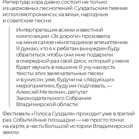
Репертуар хора давно состоит не только
из церковных песнопений. Суздальские певчие
исполняют романсы, казачьи, народные
и советские песни.
Интерпретация всеми известной
композиции «Эх дороги» произвела
на меня самое неизгладимое впечатление.
Я думаю, что я к ребятам вынужден буду
обратиться, чтобы они мне подарили
в очередной раз свой диск, который у меня
будет звучать в машине. Я учу наизусть
тексты этих замечательных песен
и в унисон, уже, будучи на следующих
мероприятиях, буду им подпевать, —
Алексей Метелкин, депутат
Законодательного Собрания
Владимирской области.
Фестиваль «Голоса Суздаля» проходит уже в третий
раз. Событийные площадки — не просто точки
на карте, а часть большой истории Владимирской
земли.