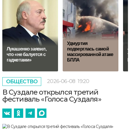
Удмуртия
Лукашенко заявил,
подверглась самой
«
что «не балуется с
массированной атаке
т
гаджетами»
БПЛА
К
2026-06-08
19:20
ОБЩЕСТВО
В Суздале открылся третий
фестиваль «Голоса Суздаля»