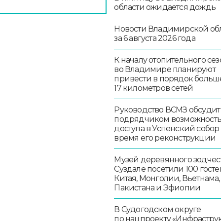
области ожидается дождь
Новости Владимирской об
за 6 августа 2026 года
К началу отопительного сез
во Владимире планируют
привести в порядок больш
17 километров сетей
Руководство ВСМЗ обсудит
подрядчиком возможност
доступа в Успенский собор
время его реконструкции
Музей деревянного зодчест
Суздале посетили 100 госте
Китая, Монголии, Вьетнама,
Пакистана и Эфиопии
В Судогодском округе
по нацпроекту «Инфрастру