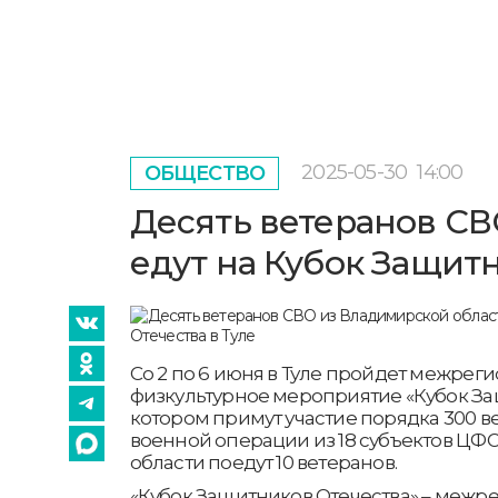
2025-05-30
14:00
ОБЩЕСТВО
Десять ветеранов СВ
едут на Кубок Защитн
Со 2 по 6 июня в Туле пройдет межре
физкультурное мероприятие «Кубок Защ
котором примут участие порядка 300 
военной операции из 18 субъектов ЦФ
области поедут 10 ветеранов.
«Кубок Защитников Отечества» – межр