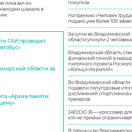
покупках
в показал их
находки шакала в
ии.
На премию «Человек труда
подано уже более 100 заяво
За сутки во Владимирской
области утонули 2 человека
ти ГАИ проводит
втобус»
Владимирская область стан
финальной точкой в маршр
пилотного проекта Росмо
мирской области за
«Кольцо открытий»
Во Владимирской области
подвели полугодовые итог
достижений спортсменов 
та «Архив памяти:
тренеров
щему»
JAECOO J6 — кроссовер для 
кто не привык ограничиват
В пятницу во Владимирск