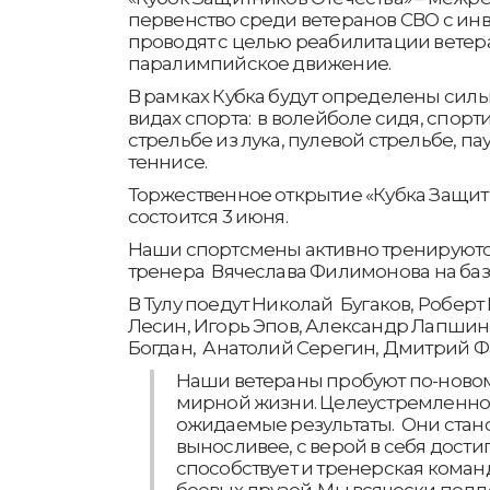
первенство среди ветеранов СВО с инв
проводят с целью реабилитации ветера
паралимпийское движение.
В рамках Кубка будут определены си
видах спорта: в волейболе сидя, спор
стрельбе из лука, пулевой стрельбе, п
теннисе.
Торжественное открытие «Кубка Защит
состоится 3 июня.
Наши спортсмены активно тренируютс
тренера Вячеслава Филимонова на базе
В Тулу поедут Николай Бугаков, Робер
Лесин, Игорь Эпов, Александр Лапшин,
Богдан, Анатолий Серегин, Дмитрий Ф
Наши ветераны пробуют по-новом
мирной жизни. Целеустремленнос
ожидаемые результаты. Они стано
выносливее, с верой в себя дости
способствует и тренерская кома
боевых друзей. Мы всячески под