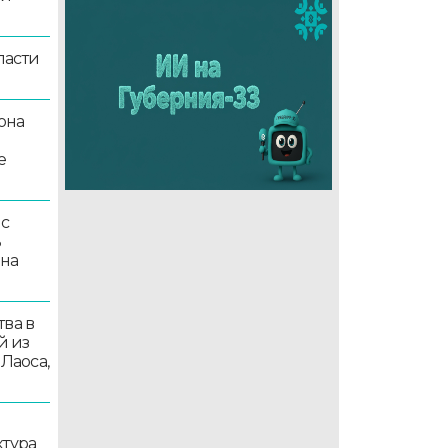
ласти
она
е
 с
ь
 на
ва в
й из
 Лаоса,
ктура