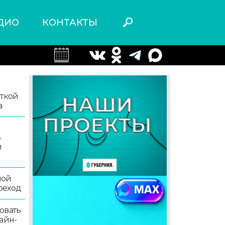
ДИО
КОНТАКТЫ
иткой
а
ь
й
ной
реход
овать
айн-