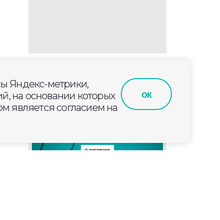
сы Яндекс-метрики,
ла
ок
й, на основании которых
м является согласием на