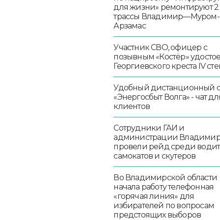
для жизни» ремонтируют 2
трассы Владимир—Муром-
Арзамас
Участник СВО, офицер с
позывным «Костёр» удосто
Георгиевского креста IV ст
Удобный дистанционный 
«Энергосбыт Волга» - чат дл
клиентов
Сотрудники ГАИ и
администрации Владими
провели рейд среди води
самокатов и скутеров
Во Владимирской области
начала работу телефонная
«горячая линия» для
избирателей по вопросам
предстоящих выборов