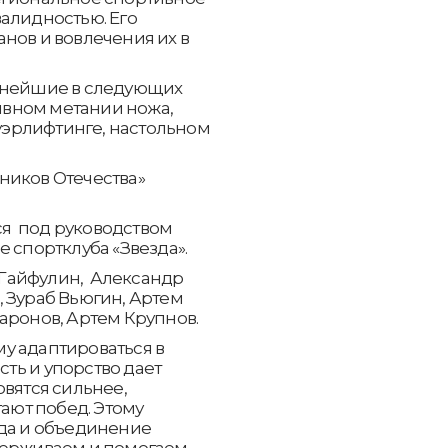
алидностью. Его
нов и вовлечения их в
льнейшие в следующих
тивном метании ножа,
ауэрлифтинге, настольном
ников Отечества»
я под руководством
 спортклуба «Звезда».
т Гайфулин, Александр
 Зураб Вьюгин, Артем
аронов, Артем Крупнов.
у адаптироваться в
ть и упорство дает
вятся сильнее,
гают побед. Этому
нда и объединение
держиваем и помогаем