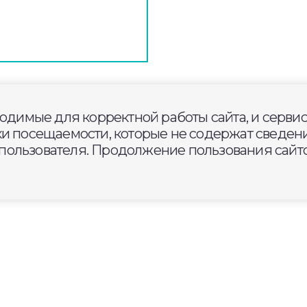
ходимые для корректной работы сайта, и серви
оздравил сотрудников филиа
ки посещаемости, которые не содержат сведени
ечества» с 2-летием
ользователя. Продолжение пользования сайто
од адаптации бойца к
тники Отечества»
 Им не расскажешь, что
 координаторам - можно.