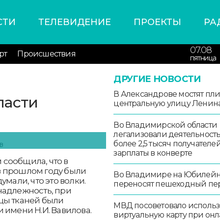
СТИ
ТЕЛЕВИДЕНИЕ
ПРОЕКТЫ
РА
07.08
рт
Происшествия
пятница
ДРУГИЕ НОВОСТИ
В Александрове мостят пл
ласти
центральную улицу Ленин
в
Во Владимирской области
легализовали деятельност
более 2,5 тысяч получателе
зарплаты в конверте
сообщила, что в
в прошлом году были
Во Владимире на Юбилей
мали, что это волки.
переносят пешеходный пе
надлежность, при
цы тканей были
МВД посоветовало использ
 имени Н.И. Вавилова.
виртуальную карту при онл