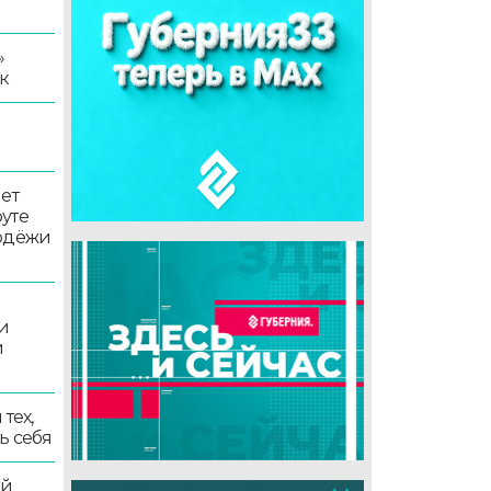
»
к
ет
уте
лодёжи
и
и
тех,
ь себя
ой