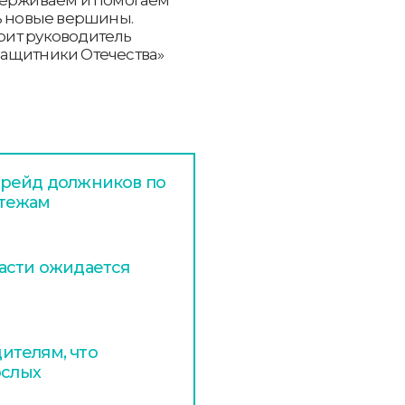
ь новые вершины.
орит руководитель
ащитники Отечества»
 рейд должников по
атежам
асти ожидается
ителям, что
ослых