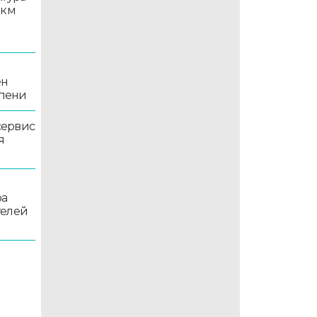
 км
ен
епени
сервис
я
ра
телей