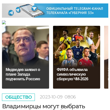
Медведев заявил о
ФИФА объявила
З
плане Запада
символическую
З
подчинить Россию
сборную ЧМ-2026
в
2023-10-09
08:06
ОБЩЕСТВО
Владимирцы могут выбрать