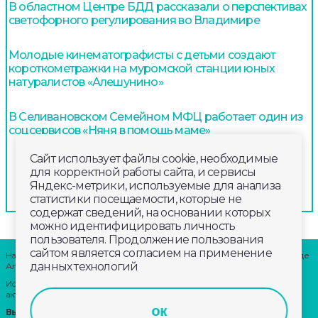
В областном Центре БДД рассказали о перспективах
светофорного регулирования во Владимире
Молодые кинематографисты с детьми создают
короткометражки на муромской станции юных
натуралистов «Алешунино»
В Селивановском Семейном МФЦ работает один из
соцсервисов «Няня в помощь маме»
Сайт использует файлы cookie, необходимые
для корректной работы сайта, и сервисы
Яндекс-метрики, используемые для анализа
статистики посещаемости, которые не
содержат сведений, на основании которых
можно идентифицировать личность
пользователя. Продолжение пользования
сайтом является согласием на применение
Наши партнеры: радио «LikeFm» 107,9 Fm во Владимире и 102,8 Fm в городе
данных технологий
Александрове
Использование материалов сайта допускается только при наличии
активной ссылки.
ок
Выходные данные: