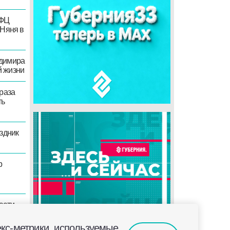
м
щь
и
 2,5
ша»
й
сы Яндекс-метрики,