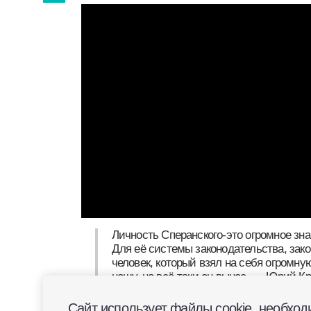
юридических премий страны. А теперь
земляка оживает на театральной сцене
Личность Сперанского-это огромн
России. Для её системы законодат
законотворчества. Это тот человек
Сайт использует файлы cookie, необ
огромную, наверное, непосильную