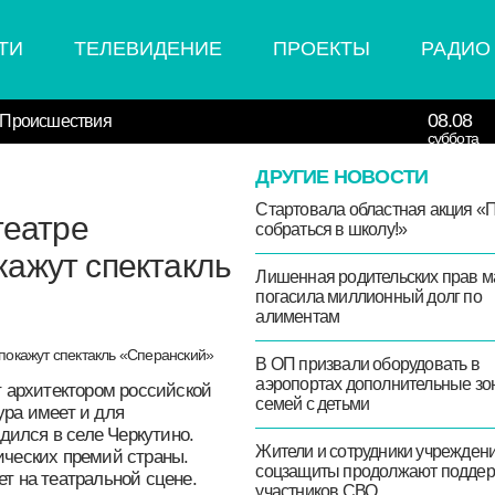
СТИ
ТЕЛЕВИДЕНИЕ
ПРОЕКТЫ
РА
08.08
рт
Происшествия
суббота
ДРУГИЕ НОВОСТИ
Стартовала областная акци
амтеатре
«Помоги собраться в школу!
 покажут
Лишенная родительских п
кий»
мать погасила миллионный
по алиментам
В ОП призвали оборудоват
аэропортах дополнительн
зоны для семей с детьми
называют архитектором
 значение эта фигура
Жители и сотрудники
хаил Сперанский родился
учреждений соцзащиты
т одна из главных