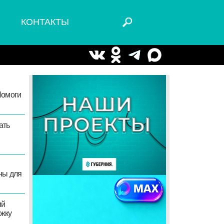
ДИО
КОНТАКТЫ
я
»
рав
 долг
ь в
ые