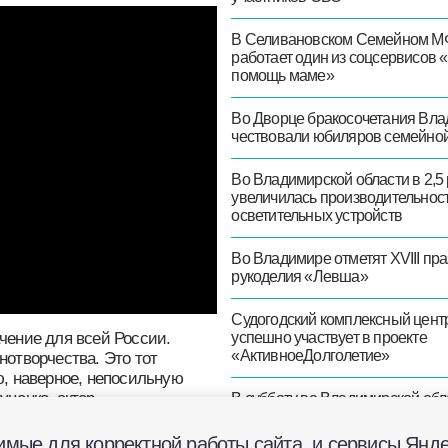
продолжают поддержку
 история знаменитого
участников СВО
.
В Селивановском Семейно
МФЦ работает один из
соцсервисов «Няня в помо
маме»
Во Дворце бракосочетания
Владимира чествовали
юбиляров семейной жизн
Во Владимирской области в
раза увеличилась
производительность
осветительных устройств
Во Владимире отметят XVIII
праздник рукоделия «Лев
ое значение для всей
ельства,
Судогодский комплексны
, который взял на себя
центр успешно участвует в
ходимые для корректной работы сайта, и серви
 ношу, но всё-таки