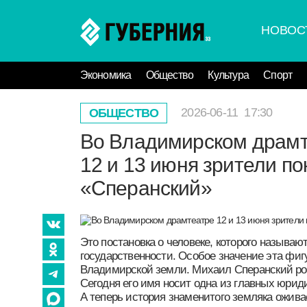
НОВО
Экономика
Общество
Культура
Спо
2026-06-11
17:30
ОБЩЕСТВО
Во Владимирском др
12 и 13 июня зрители
спектакль «Сперанс
Это постановка о человеке, которого 
российской государственности. Особое
имеет и для Владимирской земли. Ми
в селе Черкутино. Сегодня его имя носи