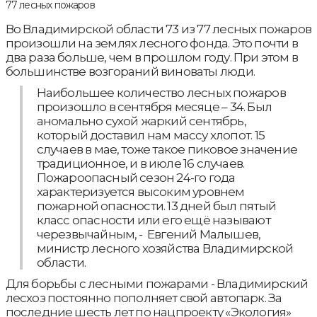
Во Владимирской области 73 из 77 лесных пожаров
произошли на землях лесного фонда. Это почти в
два раза больше, чем в прошлом году. При этом в
большинстве возгораний виноваты люди.
Наибольшее количество лесных пожаров
произошло в сентября месяце – 34. Был
аномально сухой жаркий сентябрь,
который доставил нам массу хлопот. 15
случаев в мае, тоже такое пиковое значение
традиционное, и в июле 16 случаев.
Пожароопасный сезон 24-го года
характеризуется высоким уровнем
пожарной опасности. 13 дней был пятый
класс опасности или его ещё называют
черезвычайным, - Евгений Малышев,
министр лесного хозяйства Владимирской
области.
Для борьбы с лесными пожарами - Владимирский
лесхоз постоянно пополняет свой автопарк. За
последние шесть лет по нацпроекту «Экология»