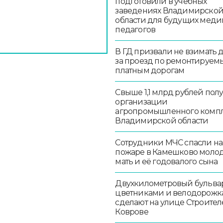
подготовили в учебных
заведениях Владимирско
области для будущих меди
педагогов
В ГД призвали не взимать 
за проезд по ремонтируем
платным дорогам
Свыше 1,1 млрд рублей пол
организации
агропромышленного комп
Владимирской области
Сотрудники МЧС спасли на
пожаре в Камешково моло
мать и её годовалого сына
Двухкилометровый бульвар
цветниками и велодорож
сделают на улице Строител
Коврове