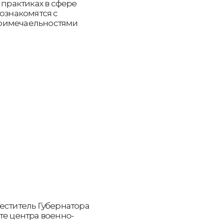
 практиках в сфере
познакомятся с
примечаельностями
еститель Губернатора
те центра военно-