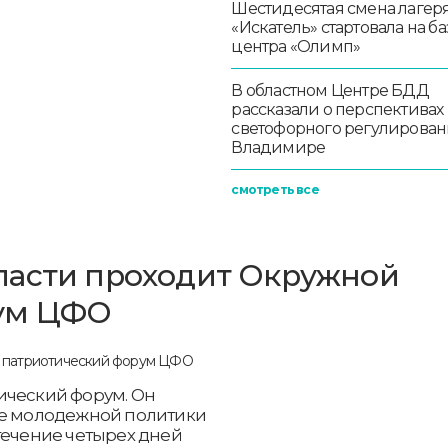
Шестидесятая смена лагер
«Искатель» стартовала на ба
центра «Олимп»
В областном Центре БДД
рассказали о перспективах
светофорного регулирован
Владимире
смотреть все
ласти проходит Окружной
рум ЦФО
ический форум. Он
ре молодежной политики
течение четырех дней