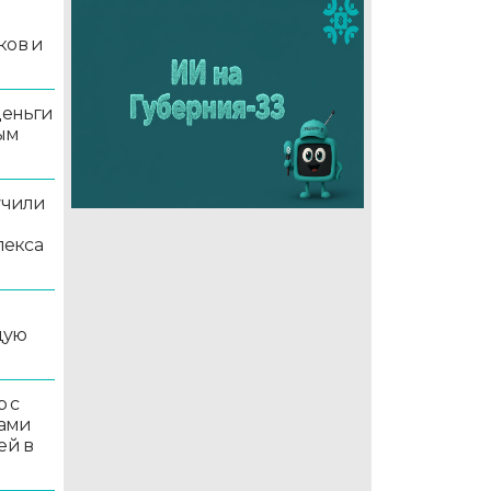
й
ков и
деньги
ым
учили
лекса
дую
 с
ками
ей в