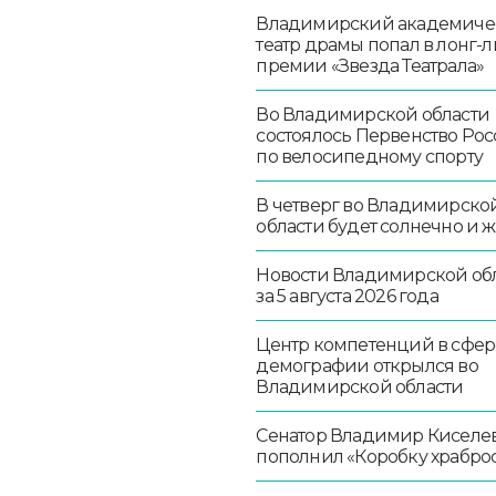
Владимирский академиче
театр драмы попал в лонг-л
премии «Звезда Театрала»
Во Владимирской области
состоялось Первенство Ро
по велосипедному спорту
В четверг во Владимирско
области будет солнечно и 
Новости Владимирской об
за 5 августа 2026 года
Центр компетенций в сфер
демографии открылся во
Владимирской области
Сенатор Владимир Киселе
пополнил «Коробку храбро