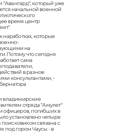
 "Авангард", который уже
ается начальной военной
ртиотического
щее время центр
мп".
х наработках, которые
военно-
твующими на
и. Потому что сегодня
работает сама
еподаватели,
действий в разное
ими консультантами, -
убернатора
 и владимирские
авителям отряда "Амулет"
 и офицеров, погибших в
ыло установлено четыре
 поисковиком связана с
х под гором Чаусы - в