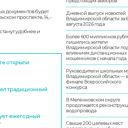
предстоящих выборов
ых документов будет
Дневной выпуск новостей
ском проспекте, 14, -
Владимирской области за 
августа 2026 года
танут удобнее и
Более 600 миллионов рубл
лишились жители
Владимирской области по
влиянием дистанционных
мошенников с начала года
ге открыли
Руководители школьных м
Владимирской области — 
финале Всероссийского
конкурса
шел традиционный
В Меленковском округе
продолжается реконструк
водопровода
тует ежегодный
»
Свыше 200 целевых мест