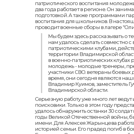
патриотического воспитания молодежи
два года работает в регионе. Он заним
подготовкой. А также программами па
воспитания для школьников. В настоя
проводит военные сборы в лагере "Оли
Мы будем здесь рассказывать о те
нам удалось сделать совместно с 
патриотическими клубами, дейс
территории Владимирской област
в военно-патриотических клубах 
молодежь - молодые тренеры, пр
участники СВО. ветераны боевых 
время, они сегодня являются наш
Владимир Куимов, заместитель Г
Владимирской области.
Серьезную работу уже много лет ведут
поисковики. Только в этом году предст
удалось обнаружить останки 30 солдат
годы Великой Отечественной войны, б
имени. Для Алексея Жарынцева работа
историей семьи. Его прадед погиб в боя