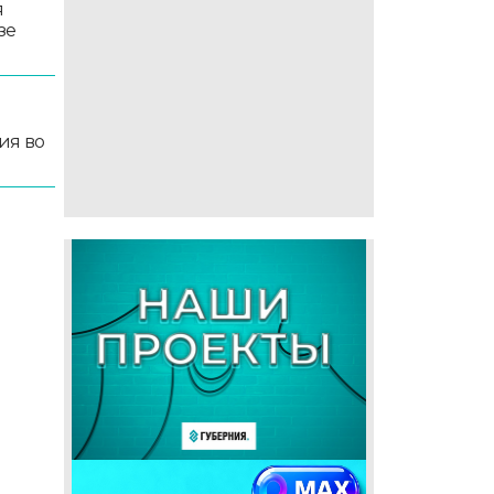
я
зе
ия во