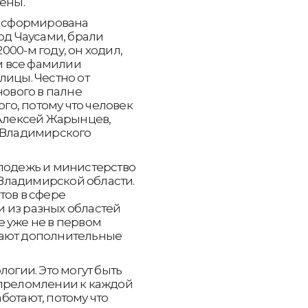
дены.
а сформирована
од Чаусами, брали
2000-м году, он ходил,
ам все фамилии
лицы. Честно от
нового в палне
ого, потому что человек
 Алексей Жарынцев,
» Владимирского
олодежь и министерство
Владимирской области.
тов в сфере
 из разных областей
 уже не в первом
чают дополнительные
логии. Это могут быть
 преломлении к каждой
ботают, потому что