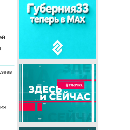
6
ей
д
узеев
в
ция