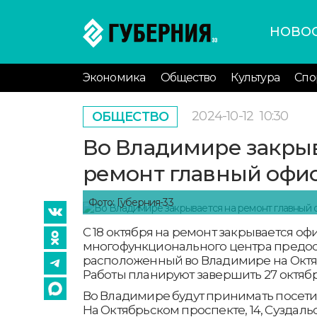
НОВО
Экономика
Общество
Культура
Спо
2024-10-12
10:30
ОБЩЕСТВО
Во Владимире закрыв
ремонт главный офи
Фото: Губерния-33
С 18 октября на ремонт закрывается оф
многофункционального центра предост
расположенный во Владимире на Октяб
Работы планируют завершить 27 октябр
Во Владимире будут принимать посети
На Октябрьском проспекте, 14, Суздаль