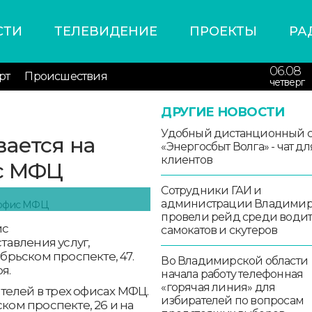
СТИ
ТЕЛЕВИДЕНИЕ
ПРОЕКТЫ
РА
06.08
рт
Происшествия
четверг
ДРУГИЕ НОВОСТИ
Удобный дистанционный 
ается на
«Энергосбыт Волга» - чат дл
клиентов
с МФЦ
Сотрудники ГАИ и
администрации Владими
провели рейд среди води
ис
самокатов и скутеров
авления услуг,
рьском проспекте, 47.
Во Владимирской области
я.
начала работу телефонная
«горячая линия» для
телей в трех офисах МФЦ.
избирателей по вопросам
ском проспекте, 26 и на