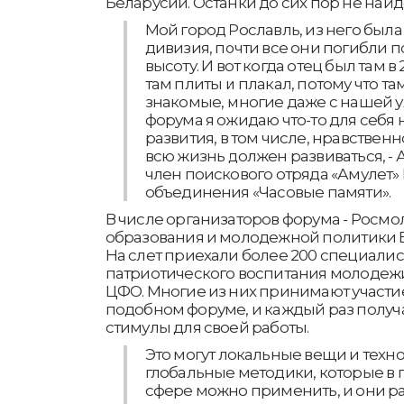
Беларусии. Останки до сих пор не най
Мой город Рославль, из него был
дивизия, почти все они погибли п
высоту. И вот когда отец был там в 
там плиты и плакал, потому что т
знакомые, многие даже с нашей у
форума я ожидаю что-то для себя 
развития, в том числе, нравственн
всю жизнь должен развиваться, -
член поискового отряда «Амулет
объединения «Часовые памяти».
В числе организаторов форума - Росм
образования и молодежной политики 
На слет приехали более 200 специалис
патриотического воспитания молодежи
ЦФО. Многие из них принимают участие
подобном форуме, и каждый раз полу
стимулы для своей работы.
Это могут локальные вещи и техно
глобальные методики, которые в
сфере можно применить, и они ра