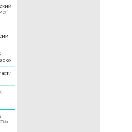
ский
ист
ссии
й
жарко
ласти
е
в
сти»