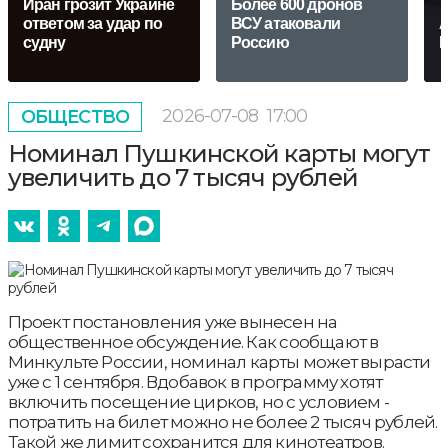
Иран грозит Украине
Более 600 дронов
ответом за удар по
ВСУ атаковали
А
судну
Россию
Р
2026-07-08
17:00
ОБЩЕСТВО
Номинал Пушкинской карты могут
увеличить до 7 тысяч рублей
Проект постановления уже вынесен на
общественное обсуждение. Как сообщают в
Минкульте России, номинал карты может вырасти
уже с 1 сентября. Вдобавок в программу хотят
включить посещение цирков, но с условием -
потратить на билет можно не более 2 тысяч рублей.
Такой же лимит сохранится для кинотеатров.