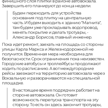
финишного слоя плитки в районе автовокзала.
Завершить его планируют до конца недели.
Будем переходить для устройства
основания под плитку на центральную
часть. И будем выходить к зданию "Магнита",
там будем уже прокладывать водопровод,
менять покрытие и делать тротуары, -
Александр Борисов, главный инженер.
Пока идет ремонт, заехать на площадь со стороны
улицы Карла Маркса и Железнодорожной не
получится. Временная мера необходима для
безопасности. Срок ограничения пока неизвестен.
Городские автобусы и троллейбусы продолжают
ходить по расписанию. А вот междугородние
рейсы заезжают на территорию автовокзала через
Вокзальную и разворачиваются на специальной
площадке.
В настоящее время подрядчик работает на
стороне автовокзала. Он готовит
возможность перепуска транспорта на эту
сторону. То есть он здесь закончит тротуары,