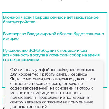
В южной части Покрова сейчас идет масштабное
благоустройство
В четверг во Владимирской области будет солнечно
и жарко
Руководство ВСМЗ обсудит с подрядчиком
возможность доступа в Успенский собор на время
его реконструкции
Сайт использует файлы cookie, необходимые
для корректной работы сайта, и сервисы
Яндекс-метрики, используемые для анализа
статистики посещаемости, которые не
содержат сведений, на основании которых
можно идентифицировать личность
пользователя. Продолжение пользования
2026-07-09
13:20
ОБЩЕСТВО
сайтом является согласием на применение
данных технологий