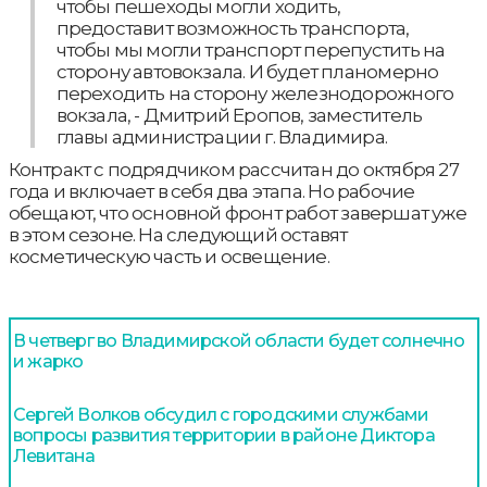
чтобы пешеходы могли ходить,
предоставит возможность транспорта,
чтобы мы могли транспорт перепустить на
сторону автовокзала. И будет планомерно
переходить на сторону железнодорожного
вокзала, - Дмитрий Еропов, заместитель
главы администрации г. Владимира.
Контракт с подрядчиком рассчитан до октября 27
года и включает в себя два этапа. Но рабочие
обещают, что основной фронт работ завершат уже
в этом сезоне. На следующий оставят
косметическую часть и освещение.
В четверг во Владимирской области будет солнечно
и жарко
Сергей Волков обсудил с городскими службами
вопросы развития территории в районе Диктора
Левитана