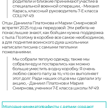
родители и близкие принимают участие в
специальной военной операции, - Михаил
Карась, классный руководитель 7-Е класса
СОШ № 49.
Отцы Даниила Платонова и Марии Смирновой
встретят 2025 год на передовой. Эти ребята не
понаслышке знают, как бойцам нужна поддержка
с тыла. Поэтому в коробке все самое необходимое,
а для поднятия воинского духа школьники
написали письма с самыми теплыми
пожеланиями.
Мы собрали теплую одежду, также мы
собрали еду и постарались как можно
больше уместить в одну коробку. Я очень
люблю своего папу за то, что он выполняет
этот долг. Ради наших отцов мы сделали эту
акцию, - Даниил Платонов и Мария
Смирнова, ученики 7-Е класса школы № 49.
Молодые кинематографисты с детьми создают