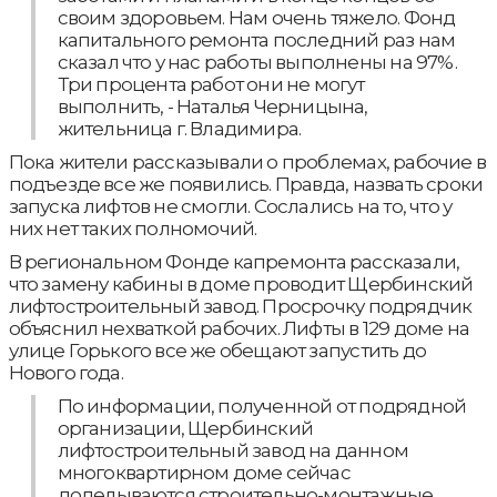
своим здоровьем. Нам очень тяжело. Фонд
капитального ремонта последний раз нам
сказал что у нас работы выполнены на 97%.
Три процента работ они не могут
выполнить, - Наталья Черницына,
жительница г. Владимира.
Пока жители рассказывали о проблемах, рабочие в
подъезде все же появились. Правда, назвать сроки
запуска лифтов не смогли. Сослались на то, что у
них нет таких полномочий.
В региональном Фонде капремонта рассказали,
что замену кабины в доме проводит Щербинский
лифтостроительный завод. Просрочку подрядчик
объяснил нехваткой рабочих. Лифты в 129 доме на
улице Горького все же обещают запустить до
Нового года.
По информации, полученной от подрядной
организации, Щербинский
лифтостроительный завод на данном
многоквартирном доме сейчас
доделываются строительно-монтажные