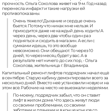
прочность. Ольга Соколова живет на 9-м. Год назад
перенесла инфаркт и такие нагрузки ей
противопоказаны.
Очень тяжело! Дыхание и сердце очень
бьется. Потому что никак мне нельзя. И
приходится даже не каждый день ходить! А
через день, через два чтобы один раз
подняться и сходить в магазин. А если с
сумками идешь, то это вообще
невозможно. Они обещают. То через 10
дней, то через месяц будет у вас. А в
результате нет ничего до сих пор, - Ольга
Соколова, жительница г. Владимира.
Капитальный ремонт лифтов подрядчик начал ещё
в сентябре. Старую кабину демонтировали всего за
несколько дней. Вместо неё установили новую и на
этом всё. Рабочие на место не выезжали неделями.
По-моему, подрядчик забыл, что он ставит
лифт в жилом доме. Что здесь живут люди
со своими проблемами, со своими
заботами и планами и в конце концов со