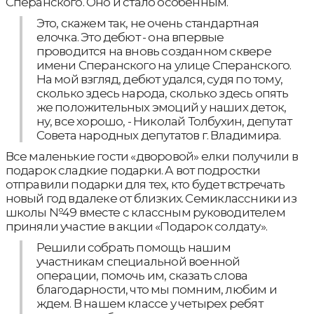
Сперанского. Оно и стало особенным.
Это, скажем так, не очень стандартная
елочка. Это дебют - она впервые
проводится на вновь созданном сквере
имени Сперанского на улице Сперанского.
На мой взгляд, дебют удался, судя по тому,
сколько здесь народа, сколько здесь опять
же положительных эмоций у наших деток,
ну, все хорошо, - Николай Толбухин, депутат
Совета народных депутатов г. Владимира.
Все маленькие гости «дворовой» елки получили в
подарок сладкие подарки. А вот подростки
отправили подарки для тех, кто будет встречать
новый год вдалеке от близких. Семиклассники из
школы №49 вместе с классным руководителем
приняли участие в акции «Подарок солдату».
Решили собрать помощь нашим
участникам специальной военной
операции, помочь им, сказать слова
благодарности, что мы помним, любим и
ждем. В нашем классе у четырех ребят