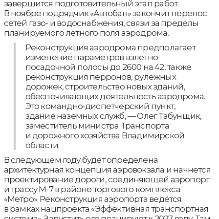
завершится подготовительный этап работ.
В ноябре подрядчик «Автобан» закончит перенос
сетей газо- и водоснабжения, связи за пределы
планируемого летного поля аэродрома.
Реконструкция аэродрома предполагает
изменение параметров взлетно-
посадочной полосы до 2600 на 42, также
реконструкция перронов, рулежных
дорожек, строительство новых зданий,
обеспечивающих деятельность аэродрома.
Это командно-диспетчерский пункт,
здание наземных служб, — Олег Табунщик,
заместитель министра Транспорта
и дорожного хозяйства Владимирской
области.
В следующем году будет определена
архитектурная концепция аэровокзала и начнется
проектирование дороги, соединяющей аэропорт
и трассу М-7 в районе торгового комплекса
«Метро». Реконструкция аэропорта ведётся
в рамках нацпроекта «Эффективная транспортная
система». Запустить его планируют к 2027 году. Там