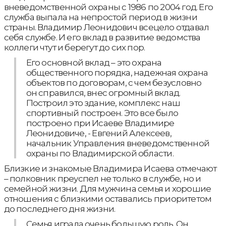
вневедомственной охраны с 1986 по 2004 год. Его
служба выпала на непростой период в жизни
страны. Владимир Леонидович всецело отдавал
себя службе. И его вклад в развитие ведомства
коллеги чтут и берегут до сих пор.
Его основной вклад – это охрана
общественного порядка, надежная охрана
объектов по договорам, с чем безусловно
он справился, внес огромный вклад.
Построил это здание, комплекс наш
спортивный построен. Это все было
построено при Исаеве Владимире
Леонидовиче, - Евгений Алексеев,
начальник Управления вневедомственной
охраны по Владимирской области.
Близкие и знакомые Владимира Исаева отмечают
– полковник преуспел не только в службе, но и
семейной жизни. Для мужчина семья и хорошие
отношения с близкими оставались приоритетом
до последнего дня жизни.
Семья играла очень большую роль. Он