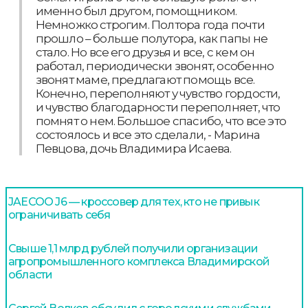
именно был другом, помощником.
Немножко строгим. Полтора года почти
прошло – больше полутора, как папы не
стало. Но все его друзья и все, с кем он
работал, периодически звонят, особенно
звонят маме, предлагают помощь все.
Конечно, переполняют у чувство гордости,
и чувство благодарности переполняет, что
помнят о нем. Большое спасибо, что все это
состоялось и все это сделали, - Марина
Певцова, дочь Владимира Исаева.
JAECOO J6 — кроссовер для тех, кто не привык
ограничивать себя
Свыше 1,1 млрд рублей получили организации
агропромышленного комплекса Владимирской
области