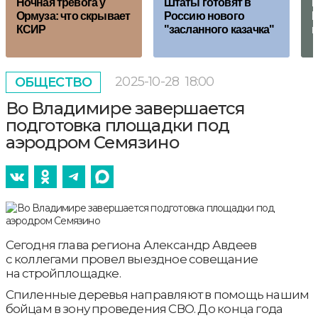
Ночная тревога у
Штаты готовят в
П
Ормуза: что скрывает
Россию нового
Р
КСИР
"засланного казачка"
н
2025-10-28
18:00
ОБЩЕСТВО
Во Владимире завершается
подготовка площадки под
аэродром Семязино
Сегодня глава региона Александр Авдеев
с коллегами провел выездное совещание
на стройплощадке.
Спиленные деревья направляют в помощь нашим
бойцам в зону проведения СВО. До конца года