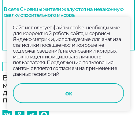
В селе Сновицы жители жалуются на незаконную
свалку строительного мусора
Сайт использует файлы cookie, необходимые
для корректной работы сайта, и сервисы
Яндекс-метрики, используемые для анализа
статистики посещаемости, которые не
содержат сведений, на основании которых
можно идентифицировать личность
пользователя. Продолжение пользования
2025-11-10
16:00
ОБЩЕСТВО
сайтом является согласием на применение
данных технологий
В Суздале работы на пешеходном
маршруте от улицы Кремлёвской
до Музея деревянного зодчества
ок
подходят к концу