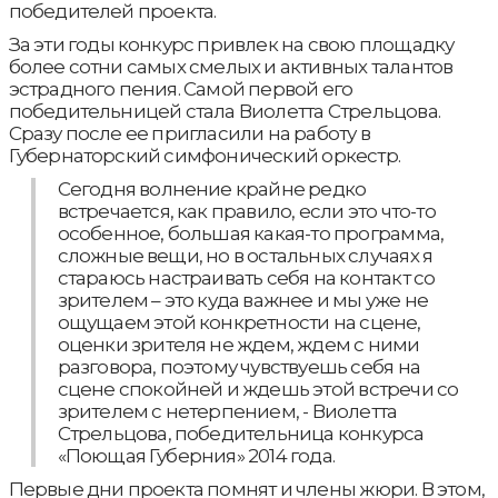
победителей проекта.
За эти годы конкурс привлек на свою площадку
более сотни самых смелых и активных талантов
эстрадного пения. Самой первой его
победительницей стала Виолетта Стрельцова.
Сразу после ее пригласили на работу в
Губернаторский симфонический оркестр.
Сегодня волнение крайне редко
встречается, как правило, если это что-то
особенное, большая какая-то программа,
сложные вещи, но в остальных случаях я
стараюсь настраивать себя на контакт со
зрителем – это куда важнее и мы уже не
ощущаем этой конкретности на сцене,
оценки зрителя не ждем, ждем с ними
разговора, поэтому чувствуешь себя на
сцене спокойней и ждешь этой встречи со
зрителем с нетерпением, - Виолетта
Стрельцова, победительница конкурса
«Поющая Губерния» 2014 года.
Первые дни проекта помнят и члены жюри. В этом,