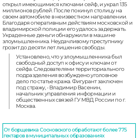
открыл имеющимися ключами сейф, и украл 135
миллионов рублей. После покинул столицу на
своем автомобиле в неизвестном направлении.
Благодаря оперативным действиям московской и
владимирской полиции его удалось задержать.
Украденные деньги обнаружили в машине
злоумышленника. Неудачливому преступнику
грозит до десяти лет лишения свободы.
Установлено, что у злоумышленника был
свободный доступ к офису и ключам от
сейфа. Следователями территориального
подразделения возбуждено уголовное
дело по статье кража. Фигурант заключен
под стражу, - Владимир Васенин,
начальник управления информации и
общественных связей ГУ МВД России по г.
Москва.
От борщевика Сосновского обработают более 775
гектаров в муниципальных образованиях