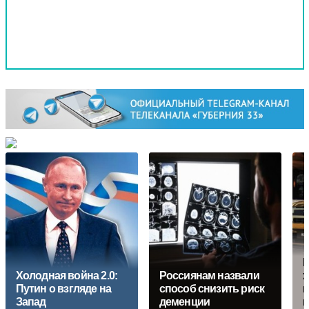
H
Холодная война 2.0:
Россиянам назвали
х
Путин о взгляде на
способ снизить риск
к
Запад
деменции
п