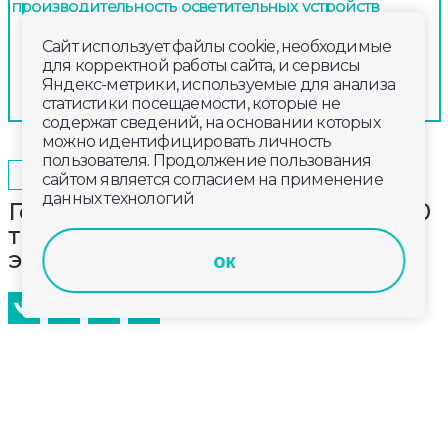
производительность осветительных устройств
Сайт использует файлы cookie, необходимые
для корректной работы сайта, и сервисы
Яндекс-метрики, используемые для анализа
статистики посещаемости, которые не
содержат сведений, на основании которых
можно идентифицировать личность
пользователя. Продолжение пользования
2025-05-23
14:00
ОБЩЕСТВО
сайтом является согласием на применение
данных технологий
Госдума утвердила штрафы до 500
тысяч рублей за продажу
энергетиков детям и подросткам
ок
Сразу во втором и третьем чтениях Госдума
приняла изменения в кодекс об
административных правонарушениях РФ, по