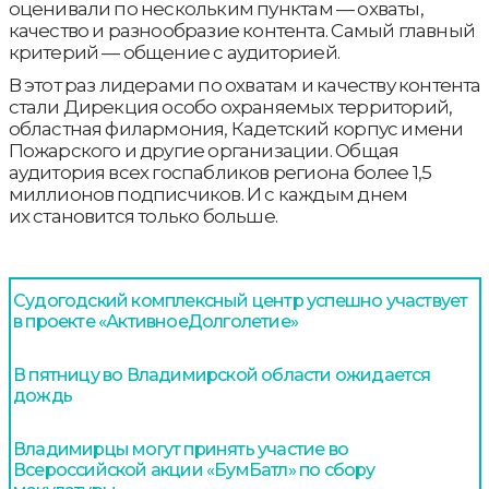
оценивали по нескольким пунктам — охваты,
качество и разнообразие контента. Самый главный
критерий — общение с аудиторией.
В этот раз лидерами по охватам и качеству контента
стали Дирекция особо охраняемых территорий,
областная филармония, Кадетский корпус имени
Пожарского и другие организации. Общая
аудитория всех госпабликов региона более 1,5
миллионов подписчиков. И с каждым днем
их становится только больше.
Судогодский комплексный центр успешно участвует
в проекте «АктивноеДолголетие»
В пятницу во Владимирской области ожидается
дождь
Владимирцы могут принять участие во
Всероссийской акции «БумБатл» по сбору