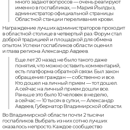
много задают вопросов — очень реагируют
именно в госпабликах, — Мария Йылдыз,
администратор официальной страницы
Областной станции переливания крови.
Награждение лучших администраторов проходит
в областной столице в четвертый раз. Форум стал
доброй традицией и площадкой для обмена
опытом. Успехи госпабликов области оценил
и глава региона Александр Авдеев.
Еще лет 20 назад не было такого даже
понятия, что можно оставить комментарий,
есть платформа обратной связи. Был закон
обращения граждан — собственно и все.
Кто дошел на личный прием — тот дошел.
А сейчас на личный прием дошли все.
Раньше это было 10 человек в неделю,
а сейчас — 10 тысяч в сутки, — Александр
Авдеев, Губернатор Владимирской области.
Во Владимирской области почти 2 тысячи
госпабликов. Выбрать из них сотню лучших
оказалось непросто. Каждое сообщество