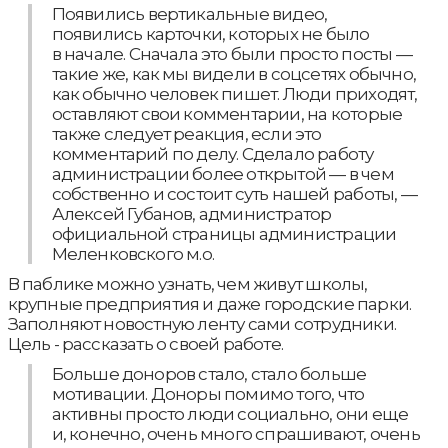
Появились вертикальные видео,
появились карточки, которых не было
в начале. Сначала это были просто посты —
такие же, как мы видели в соцсетях обычно,
как обычно человек пишет. Люди приходят,
оставляют свои комментарии, на которые
также следует реакция, если это
комментарий по делу. Сделало работу
администрации более открытой — в чем
собственно и состоит суть нашей работы, —
Алексей Губанов, администратор
официальной страницы администрации
Меленковского м.о.
В паблике можно узнать, чем живут школы,
крупные предприятия и даже городские парки.
Заполняют новостную ленту сами сотрудники.
Цель - рассказать о своей работе.
Больше доноров стало, стало больше
мотивации. Доноры помимо того, что
активны просто люди социально, они еще
и, конечно, очень много спрашивают, очень