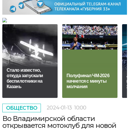
Стало известно,
откуда запускали
Полуфинал ЧМ-2026
A
беспилотники на
начнется с минуты
н
Казань
молчания
х
2024-01-13
10:00
ОБЩЕСТВО
Во Владимирской области
открывается мотоклуб для новой