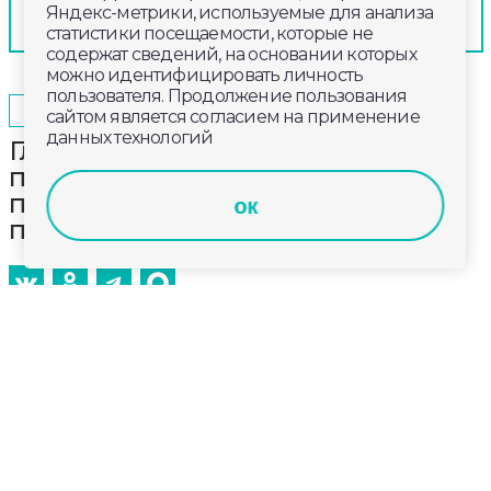
Яндекс-метрики, используемые для анализа
статистики посещаемости, которые не
содержат сведений, на основании которых
можно идентифицировать личность
пользователя. Продолжение пользования
2024-01-12
19:33
ОБЩЕСТВО
сайтом является согласием на применение
данных технологий
Глава региона Александр Авдеев
поздравил с профессиональным
праздником работников
ок
прокуратуры
Во Владимирской области, как и по всей стране,
сегодня отмечают День работника прокуратуры. В
этом году надзорному органу, который был
основан Петром Первым, исполнилось 302 года.С
профессиональным праздником работников