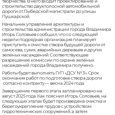
творчества. В него входит проектирование и
строительство двухполосной автомобильной
дороги от Лыбедской магистрали до улицы
Пушкарской.
Начальник управления архитектуры и
строительства администрации города Владимира
Игорь Соловьев сообщил, что со следующей
недели подрядная организация планирует
приступить к очистке створа будущей дороги от
самосева, сухих, аварийных деревьев и других
зеленых насаждений. Соответствующее
разрешение комиссии по охране зелёных
насаждений города Владимира получено.
Работы будет выполнять ГУП «ДСУ № 3». Срок
окончания работ по подготовке створа дороги
согласно контракту — весна 2024 года.
Завершение первого этапа запланировано на
август 2025 года. Как пояснил Игорь Соловьев, на
следующих этапах будет произведена очистка и
берегоукрепление прудов с устройством
гидротехнических сооружений, а затем