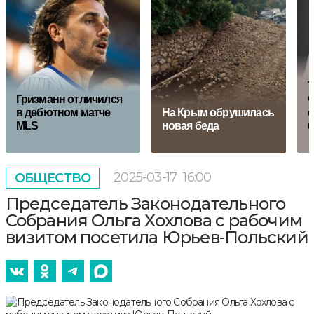
Т
Гризманн отличился
Ф
в дебютном матче
На Крым обрушилась
с
MLS
новая беда
2025-03-17
16:00
ОБЩЕСТВО
Председатель Законодательного
Собрания Ольга Хохлова с рабочим
визитом посетила Юрьев-Польский