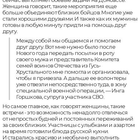
сейчас выполняет боевые задачи на Донбассе.
Женщина говорит, такие мероприятия еще
больше объединяют близких бойцов. Многие уже
стали хорошими друзьями. И также как их мужчины
готовы в любую минуту придти на помощь друг
другу.
Между собой мы общаемся и помогаем
друг другу. Вот мне нужно было после
Нового года передать посылки в роту
своего мужа и представитель Комитета
семей воинов Отечества из Гусь-
Хрустального мне помогла и организовала,
чтобы я привезла. А дальше ее волонтеры
уже отвезли непосредственно туда, в зону
специальной военной операции, — Инга
Горшкова, супруга участника СВО.
Но самое главное, как говорят женщины, такие
встречи - это возможность ненадолго отвлечься
от непростых будней и постоянных переживаний
за своих близких. Участницы с улыбками и азартом
на время готовили блюда русской кухни.
И старались красиво и необычно выполнить