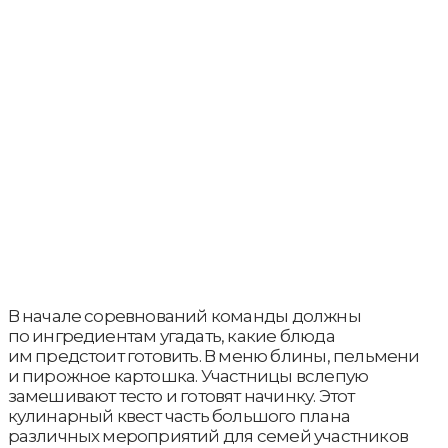
В начале соревнований команды должны
по ингредиентам угадать, какие блюда
им предстоит готовить. В меню блины, пельмени
и пирожное картошка. Участницы вслепую
замешивают тесто и готовят начинку. Этот
кулинарный квест часть большого плана
различных мероприятий для семей участников