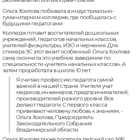
Ольга Хохлова побывала в индустриально-
гуманитарном колледже, где пообщалась с
будущими педагогами.
Колледж готовит воспитателей дошкольных
учреждений, педагогов начальных классов,
учителей физкультуры, ИЗО и черчения. Для
спикера ЗС этот визит особенный. Ольга Хохлова
сама окончила это учебное заведение по
специальности «учитель начальных классов». А
затем проработала в школе 10 лет.
Я считаю профессию педагога самой
важной в нашей стране. Учителя учат
медиков, инженеров, предпринимателей,
производителей разного уровня. Все
делают педагоги. С первого класса
прививают человеку любовь к знаниям, -
Ольга Хохлова, Председатель
Законодательного Собрания
Владимирской области.
Ольга Хохлова также посетила детский сад №6.