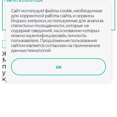
7 августа 2026 года
Сайт использует файлы cookie, необходимые
для корректной работы сайта, и сервисы
Яндекс-метрики, используемые для анализа
статистики посещаемости, которые не
содержат сведений, на основании которых
можно идентифицировать личность
пользователя. Продолжение пользования
2025-03-17
15:20
ОБЩЕСТВО
сайтом является согласием на применение
данных технологий
Жители дома на Большой
Московской несколько лет
пытаются заставить
ок
управкомпанию провести ремонт
крыши
Плесень и грибок, а ремонт в квартирах