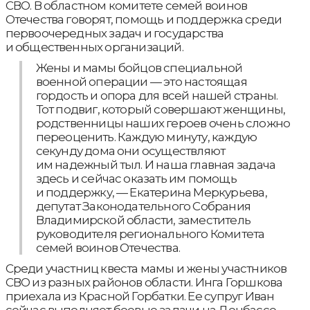
СВО. В областном комитете семей воинов
Отечества говорят, помощь и поддержка среди
первоочередных задач и государства
и общественных организаций.
Жены и мамы бойцов специальной
военной операции — это настоящая
гордость и опора для всей нашей страны.
Тот подвиг, который совершают женщины,
родственницы наших героев очень сложно
переоценить. Каждую минуту, каждую
секунду дома они осуществляют
им надежный тыл. И наша главная задача
здесь и сейчас оказать им помощь
и поддержку, — Екатерина Меркурьева,
депутат Законодательного Собрания
Владимирской области, заместитель
руководителя регионального Комитета
семей воинов Отечества.
Среди участниц квеста мамы и жены участников
СВО из разных районов области. Инга Горшкова
приехала из Красной Горбатки. Ее супруг Иван