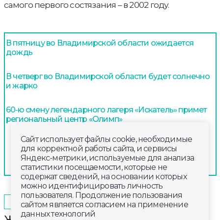
самого первого состязания – в 2002 году.
В пятницу во Владимирской области ожидается
дождь
В четверг во Владимирской области будет солнечно
и жарко
60‑ю смену легендарного лагеря «Искатель» примет
региональный центр «Олимп»
Сайт использует файлы cookie, необходимые
для корректной работы сайта, и сервисы
Яндекс-метрики, используемые для анализа
статистики посещаемости, которые не
содержат сведений, на основании которых
можно идентифицировать личность
пользователя. Продолжение пользования
2025-06-26
16:40
ОБЩЕСТВО
сайтом является согласием на применение
данных технологий
Жительница Петушков