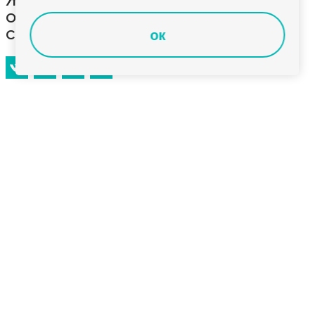
организовала необычный сад с
сотней разных растений
ок
Жимолость каприфоль, можжевельник Грин
Карпет, пихты и ели редких сортов. Всё это
и многое другое растёт на садовом участке Ольги
Алексеевой в городе Петушки. Началось
увлечение с обычных бархатцев и петуний.
А сейчас разнообразию растений в саду
позавидуют даже ландшафтные дизайнеры.