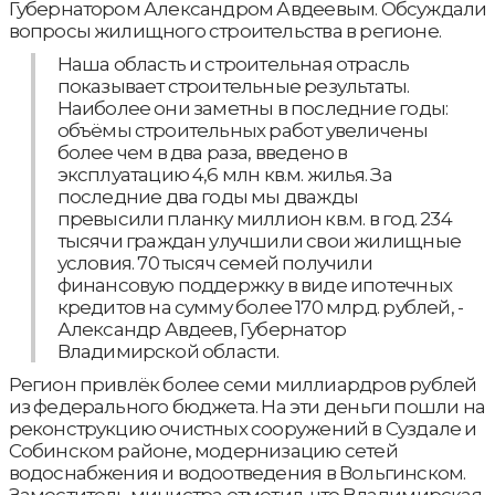
Губернатором Александром Авдеевым. Обсуждали
вопросы жилищного строительства в регионе.
Наша область и строительная отрасль
показывает строительные результаты.
Наиболее они заметны в последние годы:
объёмы строительных работ увеличены
более чем в два раза, введено в
эксплуатацию 4,6 млн кв.м. жилья. За
последние два годы мы дважды
превысили планку миллион кв.м. в год. 234
тысячи граждан улучшили свои жилищные
условия. 70 тысяч семей получили
финансовую поддержку в виде ипотечных
кредитов на сумму более 170 млрд. рублей, -
Александр Авдеев, Губернатор
Владимирской области.
Регион привлёк более семи миллиардров рублей
из федерального бюджета. На эти деньги пошли на
реконструкцию очистных сооружений в Суздале и
Собинском районе, модернизацию сетей
водоснабжения и водоотведения в Вольгинском.