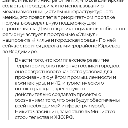
Заместитель министра отметил, что Владимирская
область в передовиках по использованию
механизмов инициативы «инфраструктурного
меню», это позволяет в приоритетном порядке
получать федеральную поддержку для
строительства. Для создания социальных объектов
регион участвует в программе «Стимул»
нацпроекта «Жильё и городская среда». По ней
сейчас строится дорога в микрорайоне Юрьевец
во Владимире.
В части того, что комплексное развитие
территории, оно поменяет облики городов,
оно создаст нового качества условия для
проживания с учётом промышленности и
архитектуры, и м-12, и туристического
потока граждан, здесь нужно
действительно создавать проекты с
осознанием того, что они будут обеспечены
всей необходимой инфраструктурой, -
Никита Стасишин, заместитель Министра
строительства и ЖКХ РФ.