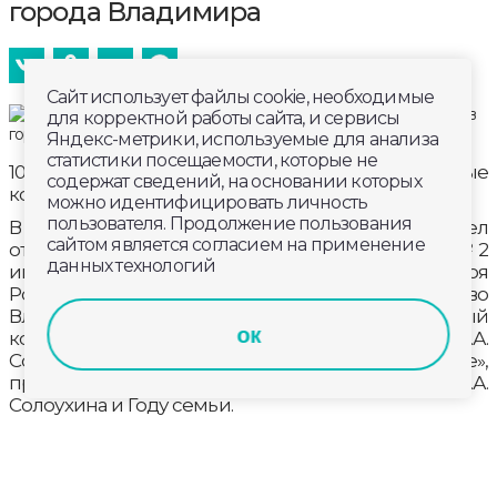
города Владимира
Сайт использует файлы cookie, необходимые
для корректной работы сайта, и сервисы
Яндекс-метрики, используемые для анализа
статистики посещаемости, которые не
10 апреля во Владимире состоялись отчетные
содержат сведений, на основании которых
концерты сразу двух детских школ искусств.
можно идентифицировать личность
пользователя. Продолжение пользования
В Областном Дворце культуры и искусства прошел
сайтом является согласием на применение
отчетный концерт Детской школы искусств №2
данных технологий
им.С.С.Прокофьева «Моя Семья — необъятная моя
Россия!», посвященный Году Семьи, а во
Владимирской областной филармонии отчетный
ок
концерт Детской школы искусств № 6 им. В.А.
Солоухина «Счастье ходить по земле»,
приуроченный к 100-летию со дня рождения В.А.
Солоухина и Году семьи.
Отчетные концерты являются традиционными
ежегодными мероприятиями по итогам работы за
учебный год всех отделений школ. В концертах