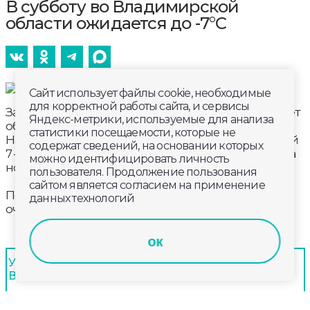
В субботу во Владимирской
области ожидается до -7°С
Сайт использует файлы cookie, необходимые
для корректной работы сайта, и сервисы
Завтра, 13 декабря владметеослужба прогнозирует
Яндекс-метрики, используемые для анализа
облачную погоду. Ночью и днем небольшой снег.
статистики посещаемости, которые не
На дорогах гололедица. Ветер северо — западный
содержат сведений, на основании которых
7 — 12 м/с порывы 15 — 20 м/с. Температура воздуха
можно идентифицировать личность
ночью -8…-3°С, днём -7…-2 °С.
пользователя. Продолжение пользования
сайтом является согласием на применение
По народным приметам, если звезды кажутся
данных технологий
очень блестящими – к холоду.
ок
Удобный дистанционный сервис «Энергосбыт
Волга» - чат для клиентов
Центр компетенций в сфере демографии открылся