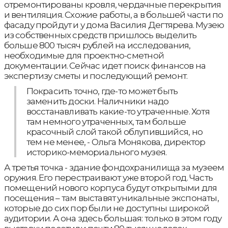
отремонтированы кровля, чердачные перекрытия
и вентиляция. Схожие работы, а в большей части по
фасаду пройдут и у дома Василия Дегтярева. Музею
из собственных средств пришлось выделить
больше 800 тысяч рублей на исследования,
необходимые для проектно-сметной
документации. Сейчас идет поиск финансов на
экспертизу сметы и последующий ремонт.
Покрасить точно, где-то может быть
заменить доски. Наличники надо
восстанавливать какие-то утраченные. Хотя
там немного утраченных, там больше
красочный слой такой облупившийся, но
тем не менее, - Ольга Монякова, директор
историко-мемориального музея.
А третья точка - здание фондохранилища за музеем
оружия. Его перестраивают уже второй год. Часть
помещений нового корпуса будут открытыми для
посещения – там выставят уникальные экспонаты,
которые до сих пор были не доступны широкой
аудитории. А она здесь большая: только в этом году