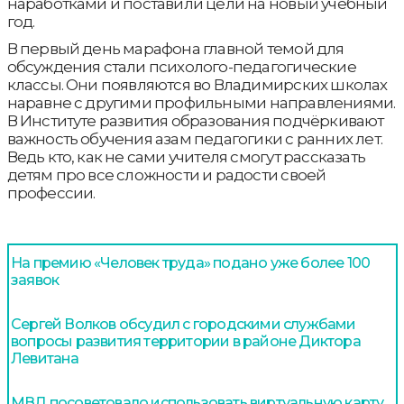
наработками и поставили цели на новый учебный
год.
В первый день марафона главной темой для
обсуждения стали психолого-педагогические
классы. Они появляются во Владимирских школах
наравне с другими профильными направлениями.
В Институте развития образования подчёркивают
важность обучения азам педагогики с ранних лет.
Ведь кто, как не сами учителя смогут рассказать
детям про все сложности и радости своей
профессии.
На премию «Человек труда» подано уже более 100
заявок
Сергей Волков обсудил с городскими службами
вопросы развития территории в районе Диктора
Левитана
МВД посоветовало использовать виртуальную карту