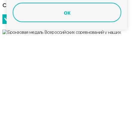
соревнований у наших стрелков
ок
Василий Бандурко и Ева Мелентьева заняли третье
место на Всероссийских соревнованиях по
пулевой стрельбе до 17 лет в упражнении ВП-ПС.
Наши спортсмены разгромили своих соперников
из Москвы со счетом 16-2, показав слаженную и
точную работу.
В Московской области, на базе стрелкового клуба
«Лисья Нора», прошли Всероссийские
соревнования по пулевой стрельбе среди юношей
и девушек до 17 лет, которые собрали порядка 200
сильнейших юных спортсменов со всей страны.
Министерство физической культуры и спорта
Владимирской области поздравляет команду и