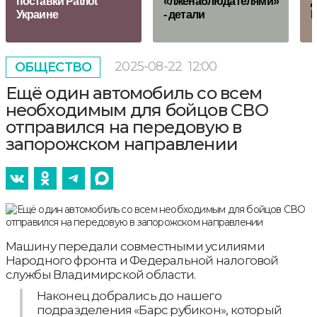
поставки Patriot
«лженаблюдателями»
д
Украине
- детали
М
2025-08-22
12:00
ОБЩЕСТВО
Ещё один автомобиль со всем
необходимым для бойцов СВО
отправился на передовую в
запорожском направлении
Машину передали совместными усилиями
Народного фронта и Федеральной налоговой
службы Владимирской области.
Наконец добрались до нашего
подразделения «Барс рубикон», который