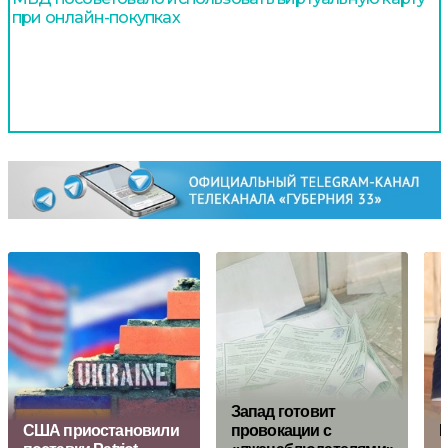
при онлайн-покупках
Запад готовит
США приостановили
провокации с
P