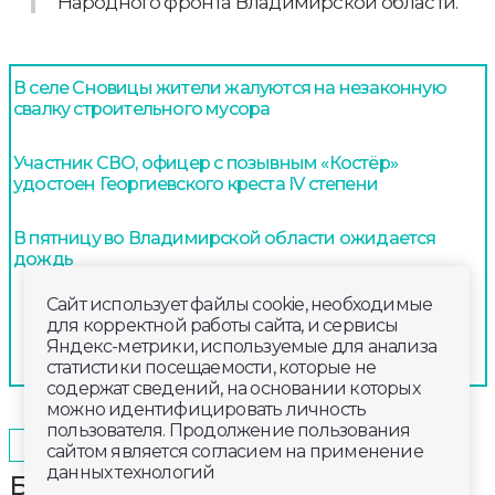
Народного фронта Владимирской области.
В селе Сновицы жители жалуются на незаконную
свалку строительного мусора
Участник СВО, офицер с позывным «Костёр»
удостоен Георгиевского креста IV степени
В пятницу во Владимирской области ожидается
дождь
Сайт использует файлы cookie, необходимые
для корректной работы сайта, и сервисы
Яндекс-метрики, используемые для анализа
статистики посещаемости, которые не
содержат сведений, на основании которых
можно идентифицировать личность
пользователя. Продолжение пользования
2025-08-21
08:00
ОБЩЕСТВО
сайтом является согласием на применение
данных технологий
Бронзовая медаль Всероссийских