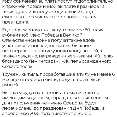
году юбилейная выплата поступит дополнительно
к прежней праздничной выплате в размере 10
тысяч рублей, которую Социальный фонд
ежегодно перечисляет ветеранам по указу
президента.
Единовременную выплату в размере 80 тысяч
рублей к юбилею Победы в Великой
Отечественной войне получат также вдовы
участников и инвалидов войны, бывшие
несовершеннолетние узники концлагерей, а
также граждане, награжденные знаками «Жителю
блокадного Ленинграда» и «Житель осажденного
Севастополя».
Труженики тыла, проработавшие в тылу не менее 6
месяцев в период войны, получат по 55 тысяч
рублей.
Выплаты будут назначены автоматически по
имеющимся данным, обращаться с заявлением
для их получения не нужно. Средства будут
перечислены до празднования Дня Победы, в
апреле–мае 2025 года вместе с пенсией.