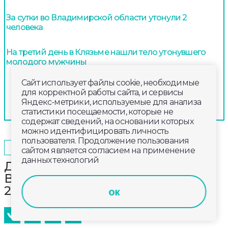
За сутки во Владимирской области утонули 2
человека
На третий день в Клязьме нашли тело утонувшего
молодого мужчины
Сайт использует файлы cookie, необходимые
для корректной работы сайта, и сервисы
Яндекс-метрики, используемые для анализа
статистики посещаемости, которые не
содержат сведений, на основании которых
можно идентифицировать личность
пользователя. Продолжение пользования
2025-03-04
14:50
ОБЩЕСТВО
сайтом является согласием на применение
данных технологий
Дневной выпуск новостей
Владимирской области за 4 марта
2025 года
ок