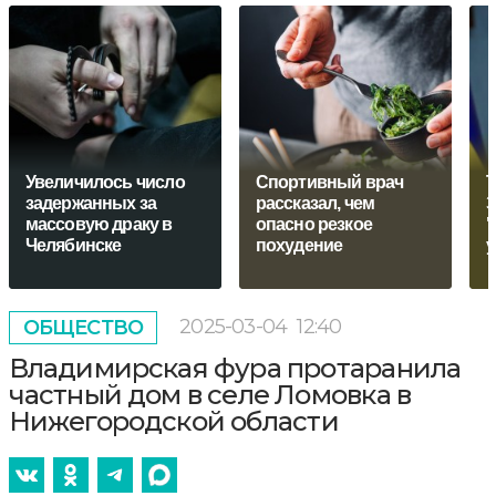
Увеличилось число
Спортивный врач
Т
задержанных за
рассказал, чем
З
массовую драку в
опасно резкое
"
Челябинске
похудение
у
2025-03-04
12:40
ОБЩЕСТВО
Владимирская фура протаранила
частный дом в селе Ломовка в
Нижегородской области