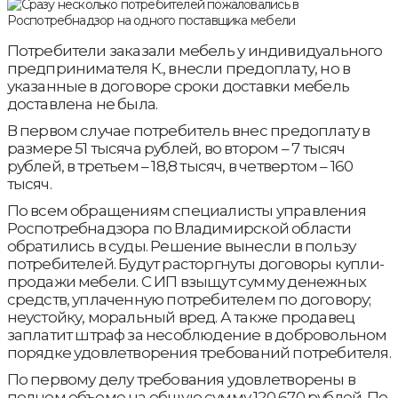
Потребители заказали мебель у индивидуального
предпринимателя К., внесли предоплату, но в
указанные в договоре сроки доставки мебель
доставлена не была.
В первом случае потребитель внес предоплату в
размере 51 тысяча рублей, во втором – 7 тысяч
рублей, в третьем – 18,8 тысяч, в четвертом – 160
тысяч.
По всем обращениям специалисты управления
Роспотребнадзора по Владимирской области
обратились в суды. Решение вынесли в пользу
потребителей. Будут расторгнуты договоры купли-
продажи мебели. С ИП взыщут сумму денежных
средств, уплаченную потребителем по договору;
неустойку, моральный вред. А также продавец
заплатит штраф за несоблюдение в добровольном
порядке удовлетворения требований потребителя.
По первому делу требования удовлетворены в
полном объеме на общую сумму 120 670 рублей. По