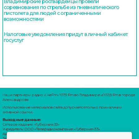
Владимирские росгвардейцы провели
соревнования по стрельбе из пневматического
пистолета для людей с ограниченными
возможностями
Налоговые уведомления придут в личный кабинет
госуслуг
Наши партнеры: радио «LikeFm» 107,9 Fm во Владимире и 102,8 Fm в городе
Александрове
Использование материалов сайта допускается только при наличии
активной ссылки.
Выходные данные:
Сетевое издание: «Губерния 33»
Учредитель: ООО «Телерадиокомпания «Губерния-33»
Адрес: Воронцовский переулок, д.4.г. Владимир, 600000
Телефон: 8 (4922) 36-20-36.