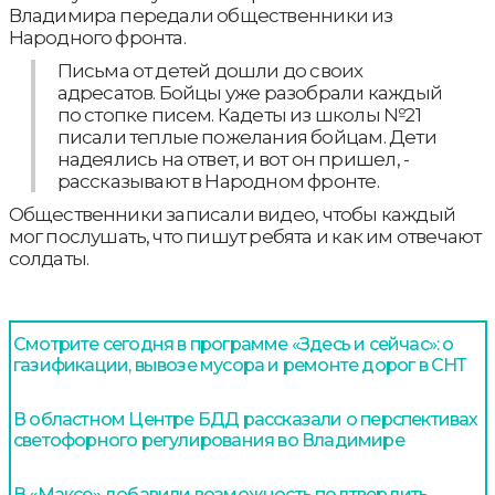
Владимира передали общественники из
Народного фронта.
Письма от детей дошли до своих
адресатов. Бойцы уже разобрали каждый
по стопке писем. Кадеты из школы №21
писали теплые пожелания бойцам. Дети
надеялись на ответ, и вот он пришел, -
рассказывают в Народном фронте.
Общественники записали видео, чтобы каждый
мог послушать, что пишут ребята и как им отвечают
солдаты.
Смотрите сегодня в программе «Здесь и сейчас»: о
газификации, вывозе мусора и ремонте дорог в СНТ
В областном Центре БДД рассказали о перспективах
светофорного регулирования во Владимире
В «Максе» добавили возможность подтвердить