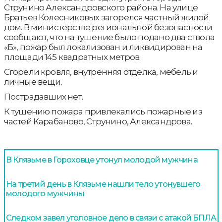
Струнино Александровского района. На улице
Братьев Колесниковых загорелся частный жилой
дом. В министерстве региональной безопасности
сообщают, что на тушение было подано два ствола
«Б», пожар был локализован и ликвидирован на
площади 145 квадратных метров.
Сгорели кровля, внутренняя отделка, мебель и
личные вещи.
Пострадавших нет.
К тушению пожара привлекались пожарные из
частей Карабаново, Струнино, Александрова.
В Клязьме в Гороховце утонул молодой мужчина
На третий день в Клязьме нашли тело утонувшего
молодого мужчины
Следком завел уголовное дело в связи с атакой БПЛА