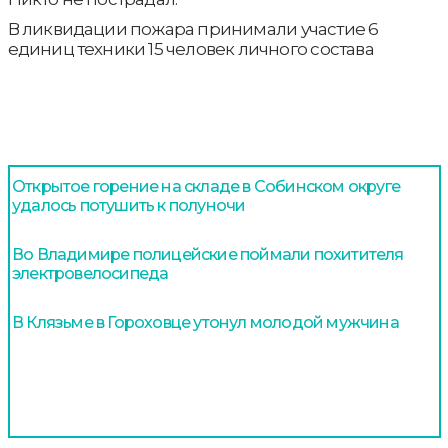
В ликвидации пожара принимали участие 6
единиц техники 15 человек личного состава
Открытое горение на складе в Собинском округе
удалось потушить к полуночи
Во Владимире полицейские поймали похитителя
электровелосипеда
В Клязьме в Гороховце утонул молодой мужчина