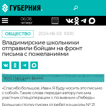
06.08
четверг
2024-06-03
10:00
ОБЩЕСТВО
Владимирские школьники
отправили бойцам на фронт
письма с пожеланиями
Фото: Народного фронта
«Спасибо большое, Иван. Я буду носить это письмо
с собой». Такие слова передал автору письма
участник спецоперации с позывным «Лебедь».
Большую стопку писем от ребят из школы № 21