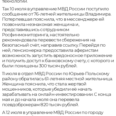
технологий.
Так 10 июля в управление МВД России поступило
сообщение от 76-летней жительницы Владимира.
Потерпевшая пояснила, что в мессенджере ей
позвонила незнакомая женщина и,
представившись сотрудником
Росфинмониторинга, настоятельно
рекомендовала перевести сбережения на
безопасный счёт, направив ссылку. Перейдя по
ней, пенсионерка предоставила аферистам
возможность запустить вредоносное приложение
и получить доступ к банковскому счету, с которого и
были похищены 300 тысяч рублей.
11 июля в отдел МВД России по Юрьев-Польскому
району обратилась 61-летняя местной жительница.
Женщина пояснила, что стала жертвой
мошенников, которые убедили её начать
зарабатывать на онлайн-инвестировании. С конца
мая и до начала июля она перевела
псевдоброкерам 820 тысяч рублей.
А 12 июля в управление МВД России по городу