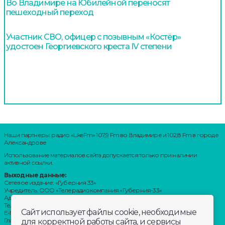
Во Владимире на Юбилейной переносят
пешеходный переход
Участник СВО, офицер с позывным «Костёр»
удостоен Георгиевского креста IV степени
Наши партнеры: радио «LikeFm» 107,9 Fm во Владимире и 102,8 Fm в городе
Александрове
Использование материалов сайта допускается только при наличии
активной ссылки.
Выходные данные:
Сетевое издание: «Губерния 33»
Учредитель: ООО «Телерадиокомпания «Губерния-33»
Адрес: Воронцовский переулок, д.4.г. Владимир, 600000
Телефон: 8 (4922) 36-20-36.
Сайт использует файлы cookie, необходимые
E-Mail: news@trc33.ru
Главный редактор: Шилова Анастасия Олеговна.
для корректной работы сайта, и сервисы