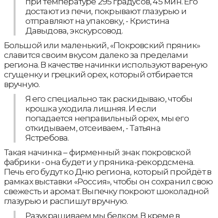
при температуре 295 градусов, 45 мин. Его
достают из печи, покрывают глазурью и
отправляют на упаковку, - Кристина
Давыдова, экскурсовод.
Большой или маленький, «Покровский пряник»
славится своим вкусом далеко за пределами
региона. В качестве начинки используют вареную
сгущенку и грецкий орех, который отбирается
вручную.
Я его специально так раскидываю, чтобы
крошка уходила лишняя. И если
попадается неправильный орех, мы его
откидываем, отсеиваем, - Татьяна
Ястребова.
Такая начинка – фирменный знак покровской
фабрики - она будет и у пряника-рекордсмена.
Печь его будут ко Дню региона, который пройдёт в
рамках выставки «Россия», чтобы он сохранил свою
свежесть и аромат. Выпечку покроют шоколадной
глазурью и распишут вручную.
Разукрашиваем мы белком. В креме в