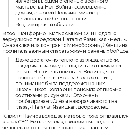
является высшей степенью военного
мастерства. Нет. Война - совершенно
другая, - Сергей Полузин, министр
региональной безопасности
Владимирской области.
В военной форме - мать с сыном. Они недавно
вернулись с передовой. Наталья Язвицкая - медик.
Она заключила контракт с Минобороны, Женщина
посчитала важным спасать жизни раненых бойцов.
Даже достаточно теплого взгляда, улыбки,
подержать за руку, погладить по плечу или
обнять. Это очень помогает. Видишь, что
начинают блестеть глаза. Сострадание ,
понимание была поддержка наших
школьников, когда они присылают письма
со стихами, рисунками. Это очень
подбадривает. Слёзы наворачиваются на
глаза, - Наталья Язвицкая, доброволец.
Кирилл Наумов вслед за матерью тоже отправился
в зону СВО. Её поступок вдохновил молодого
человека и развеял все сомнения. Главным