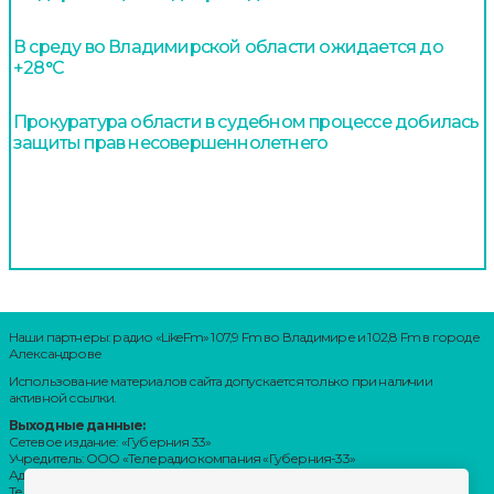
В среду во Владимирской области ожидается до
+28°С
Прокуратура области в судебном процессе добилась
защиты прав несовершеннолетнего
Наши партнеры: радио «LikeFm» 107,9 Fm во Владимире и 102,8 Fm в городе
Александрове
Использование материалов сайта допускается только при наличии
активной ссылки.
Выходные данные:
Сетевое издание: «Губерния 33»
Учредитель: ООО «Телерадиокомпания «Губерния-33»
Адрес: Воронцовский переулок, д.4.г. Владимир, 600000
Телефон: 8 (4922) 36-20-36.