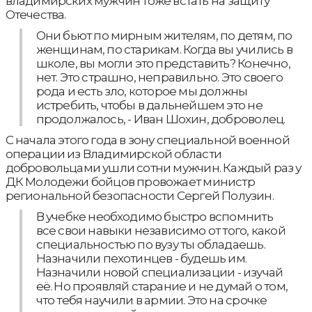
владимирских мужчин тоже встать на защиту
Отечества.
Они бьют по мирным жителям, по детям, по
женщинам, по старикам. Когда вы учились в
школе, вы могли это представить? Конечно,
нет. Это страшно, неправильно. Это своего
рода и есть зло, которое мы должны
истребить, чтобы в дальнейшем это не
продолжалось, - Иван Шохин, доброволец.
С начала этого года в зону специальной военной
операции из Владимирской области
добровольцами ушли сотни мужчин. Каждый раз у
ДК Молодежи бойцов провожает министр
региональной безопасности Сергей Полузин.
В учебке необходимо быстро вспомнить
все свои навыки независимо от того, какой
специальностью по вузу ты обладаешь.
Назначили пехотинцев - будешь им.
Назначили новой специализации - изучай
её. Но проявляй старание и не думай о том,
что тебя научили в армии. Это на срочке