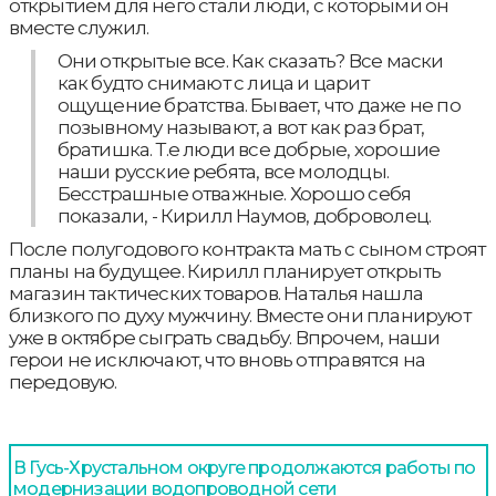
открытием для него стали люди, с которыми он
вместе служил.
Они открытые все. Как сказать? Все маски
как будто снимают с лица и царит
ощущение братства. Бывает, что даже не по
позывному называют, а вот как раз брат,
братишка. Т.е люди все добрые, хорошие
наши русские ребята, все молодцы.
Бесстрашные отважные. Хорошо себя
показали, - Кирилл Наумов, доброволец.
После полугодового контракта мать с сыном строят
планы на будущее. Кирилл планирует открыть
магазин тактических товаров. Наталья нашла
близкого по духу мужчину. Вместе они планируют
уже в октябре сыграть свадьбу. Впрочем, наши
герои не исключают, что вновь отправятся на
передовую.
В Гусь-Хрустальном округе продолжаются работы по
модернизации водопроводной сети