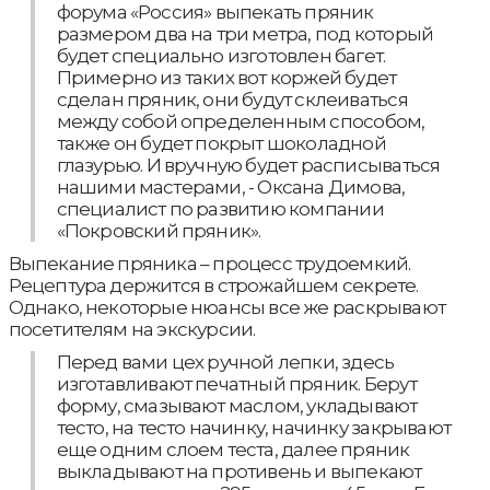
форума «Россия» выпекать пряник
размером два на три метра, под который
будет специально изготовлен багет.
Примерно из таких вот коржей будет
сделан пряник, они будут склеиваться
между собой определенным способом,
также он будет покрыт шоколадной
глазурью. И вручную будет расписываться
нашими мастерами, - Оксана Димова,
специалист по развитию компании
«Покровский пряник».
Выпекание пряника – процесс трудоемкий.
Рецептура держится в строжайшем секрете.
Однако, некоторые нюансы все же раскрывают
посетителям на экскурсии.
Перед вами цех ручной лепки, здесь
изготавливают печатный пряник. Берут
форму, смазывают маслом, укладывают
тесто, на тесто начинку, начинку закрывают
еще одним слоем теста, далее пряник
выкладывают на противень и выпекают