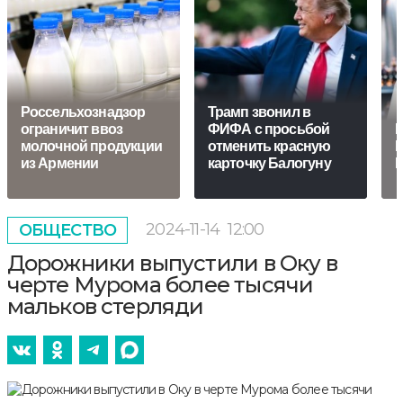
Россельхознадзор
Трамп звонил в
ограничит ввоз
ФИФА с просьбой
Н
молочной продукции
отменить красную
П
из Армении
карточку Балогуну
В
2024-11-14
12:00
ОБЩЕСТВО
Дорожники выпустили в Оку в
черте Мурома более тысячи
мальков стерляди