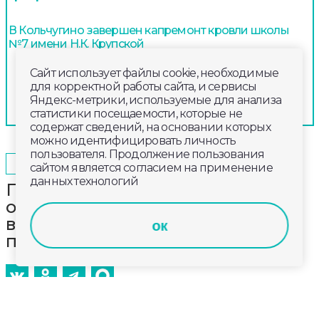
В Кольчугино завершен капремонт кровли школы
№7 имени Н.К. Крупской
Сайт использует файлы cookie, необходимые
для корректной работы сайта, и сервисы
Яндекс-метрики, используемые для анализа
статистики посещаемости, которые не
содержат сведений, на основании которых
можно идентифицировать личность
пользователя. Продолжение пользования
2024-11-14
12:40
ОБЩЕСТВО
сайтом является согласием на применение
данных технологий
Представители Владимирской
области осмотрели
восстановленные объекты в
ок
подшефном Кировском