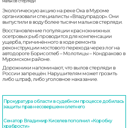
Экологическую акцию на реке Ока в Муроме
организовали специалисты «Владупрадор». Они
выпустили в воду более тысячи мальков стерляди.
Восстановление популяции краснокнижных
осетровых рыб проводится для компенсации
ущерба, причинённого в ходе ремонта
реконструкции мостового перехода через лог на
автодороге Борисоглеб – Молотицы – Кондраково в
Муромском районе.
Дорожники напоминают, что вылов стерляди в
России запрещён. Нарушителям может грозить
либо штраф, либо уголовное наказание.
Прокуратура области в судебном процессе добилась
защиты прав несовершеннолетнего
Сенатор Владимир Киселев пополнил «Коробку
храбрости»