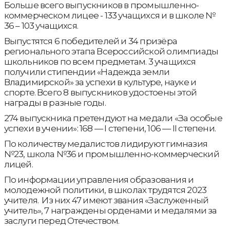
Больше всего выпускников в промышленно-
коммерческом лицее - 133 учащихся и в школе №
36 – 103 учащихся.
Выпустятся 6 победителей и 34 призёра
регионального этапа Всероссийской олимпиады
школьников по всем предметам. 3 учащихся
получили стипендии «Надежда земли
Владимирской» за успехи в культуре, науке и
спорте. Всего 8 выпускников удостоены этой
награды в разные годы.
274 выпускника претендуют на медали «За особые
успехи в учении»: 168 — I степени, 106 — II степени.
По количеству медалистов лидируют гимназия
№23, школа №36 и промышленно-коммерческий
лицей.
По информации управления образования и
молодежной политики, в школах трудятся 2023
учителя. Из них 47 имеют звания «Заслуженный
учитель», 7 награждены орденами и медалями за
заслуги перед Отечеством.