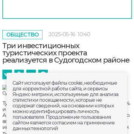
2025-05-16
10:40
ОБЩЕСТВО
Три инвестиционных
туристических проекта
реализуется в Судогодском районе
Сайт использует файлы cookie, необходимые
для корректной работы сайта, и сервисы
Яндекс-метрики, используемые для анализа
статистики посещаемости, которые не
Турпоток в Судогодский район стал больше на 50%
содержат сведений, на основании которых
и продолжит расти. Глава региона Александр
можно идентифицировать личность
Авдеев в ходе своей рабочей поездки отметил, что
пользователя. Продолжение пользования
всё больше предпринимателей проявляют
сайтом является согласием на применение
интерес к созданию глэмпингов, автокемпингов и
данных технологий
турмаршрутов в районе. Сейчас реализуются три