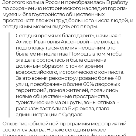
Золотого кольца России преобразилась. В работу
по сохранению исторического наследия города-
музея и благоустройство общественных
пространств вложен труд большого числа людей, и
сегодня мы можем видеть его плоды.
Сегодня время их благодарить, начиная с
Алисы Ивановны Аксеновой – ее вклад в
подготовку тысячелетия неоценим, это
была ее инициатива. Помощь в том, чтобы
эта дата состоялась и была оценена
должным образом, с точки зрения
всероссийского, исторического контекста.
За это время реконструировано более 40
улиц, преображено более 60% дворовых
территорий, домов жителей, появились
новые общественные пространства,
туристические маршруты, зоны отдыха, -
рассказывает Алиса Бирюкова, глава
администрации г. Суздаля.
Открытие юбилейной программы мероприятий
состоится завтра. Но уже сегодня в музее
Деревянного зодчества стартовал фольклорный