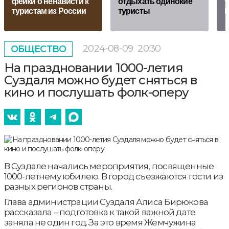
фейки о ненависти к
отдыхать одинокие
у
туристам из России
туристы
Б
2024-08-09
20:30
ОБЩЕСТВО
На праздновании 1000-летия
Суздаля можно будет сняться в
кино и послушать фолк-оперу
В Суздале начались мероприятия, посвященные
1000-летнему юбилею. В город съезжаются гости из
разных регионов страны.
Глава администрации Суздаля Алиса Бирюкова
рассказала – подготовка к такой важной дате
заняла не один год. За это время Жемчужина