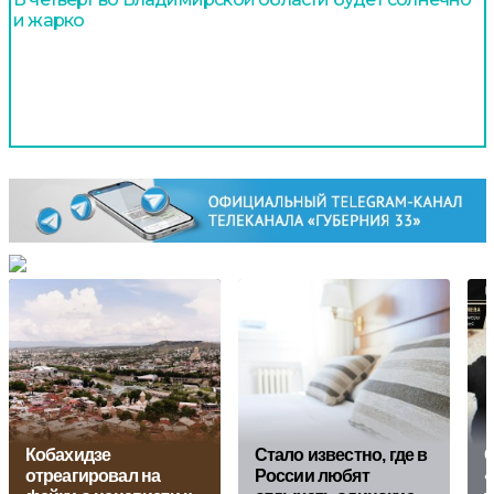
и жарко
Кобахидзе
Стало известно, где в
О
отреагировал на
России любят
«