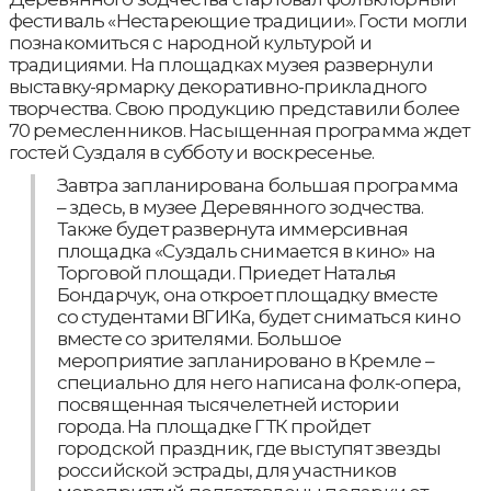
фестиваль «Нестареющие традиции». Гости могли
познакомиться с народной культурой и
традициями. На площадках музея развернули
выставку-ярмарку декоративно-прикладного
творчества. Свою продукцию представили более
70 ремесленников. Насыщенная программа ждет
гостей Суздаля в субботу и воскресенье.
Завтра запланирована большая программа
– здесь, в музее Деревянного зодчества.
Также будет развернута иммерсивная
площадка «Суздаль снимается в кино» на
Торговой площади. Приедет Наталья
Бондарчук, она откроет площадку вместе
со студентами ВГИКа, будет сниматься кино
вместе со зрителями. Большое
мероприятие запланировано в Кремле –
специально для него написана фолк-опера,
посвященная тысячелетней истории
города. На площадке ГТК пройдет
городской праздник, где выступят звезды
российской эстрады, для участников