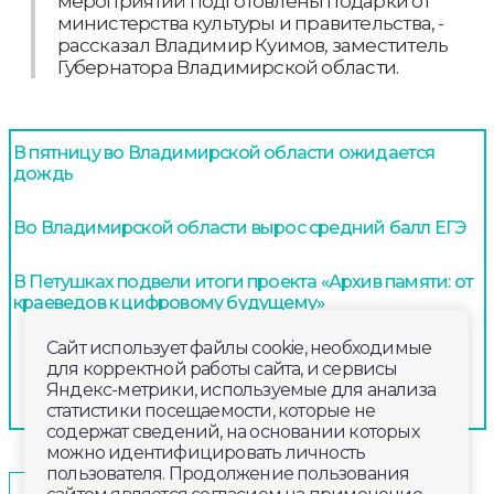
мероприятий подготовлены подарки от
министерства культуры и правительства, -
рассказал Владимир Куимов, заместитель
Губернатора Владимирской области.
В пятницу во Владимирской области ожидается
дождь
Во Владимирской области вырос средний балл ЕГЭ
В Петушках подвели итоги проекта «Архив памяти: от
краеведов к цифровому будущему»
Сайт использует файлы cookie, необходимые
для корректной работы сайта, и сервисы
Яндекс-метрики, используемые для анализа
статистики посещаемости, которые не
содержат сведений, на основании которых
можно идентифицировать личность
пользователя. Продолжение пользования
2024-08-09
18:30
ОБЩЕСТВО