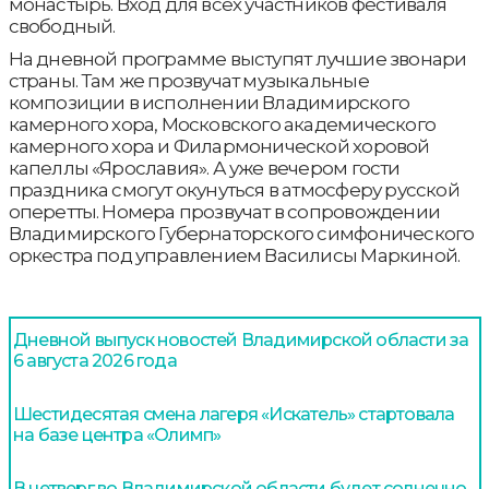
монастырь. Вход для всех участников фестиваля
свободный.
На дневной программе выступят лучшие звонари
страны. Там же прозвучат музыкальные
композиции в исполнении Владимирского
камерного хора, Московского академического
камерного хора и Филармонической хоровой
капеллы «Ярославия». А уже вечером гости
праздника смогут окунуться в атмосферу русской
оперетты. Номера прозвучат в сопровождении
Владимирского Губернаторского симфонического
оркестра под управлением Василисы Маркиной.
Дневной выпуск новостей Владимирской области за
6 августа 2026 года
Шестидесятая смена лагеря «Искатель» стартовала
на базе центра «Олимп»
В четверг во Владимирской области будет солнечно