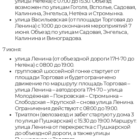
улицы Нетёка) с 07:00 до 15:30. Объезд
возможен по улицам Гоголя, Всполье, Садовая,
Калинина, Энгельса, Нетёка и Стромынка.
улица Васильевская (от площади Торговая до
Ленина) с 10:00 до окончания мероприятий 7
июня. Объезд по улицам Садовая, Энгельса,
Калинина и Виноградова.
7 июня:
улица Ленина (от объездной дороги 17Н-70 до
Нетёка) с 08:00 до 19:00.
групповой шоссейной гонке стартует от
площади Торговая и будет ограничено
движение по маршруту: площадь Торговая –
улица Ленина – автодорога 17Н-70 – улица
Молодёжная – Покровская – Стромынка –
Слободская – Крупской – снова улица Ленина.
Ограничения действуют с 08:00 до 19:00.
Триатлон (велозаезд и забег стартуют у дома 3
по улице Пушкарская) с 15:30 до 19:00. Маршрут:
улица Ленина от перекрестка с Пушкарской
до объездной дороги, а также улицы