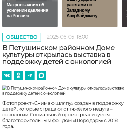
Макрон заявил об
ракетами по
К
усилении давления
Западному
«
на Россию
Азербайджану
З
2025-06-05
18:00
ОБЩЕСТВО
В Петушинском районном Доме
культуры открылась выставка в
поддержку детей с онкологией
Фотопроект «Снимаю шляпу» создан в поддержку
детей, которые страдают от тяжёлого недуга –
онкологии. Социальный проект реализуется
благотворительным фондом «Шередарь» с 2018
года.