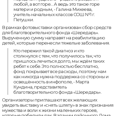
любой, а вот горе… А ведь это такое горе
матери и родным, - Галина Михеева,
учитель начальных классов СОШ №1 г.
Петушки.
В рамках фотовыставки организован сбор средств
для благотворительного фонда «Шередарь».
Вырученную сумму направят на реабилитацию
детей, которые перенесли тяжелые заболевания.
Кто пережил такой диагноз и кто
столкнулся с тем, что получилось так, что
пришлось лечиться долго, мы ждём таких
ребят к себе. Это полностью бесплатно,
фонд покрывает все расходы, поэтому нам
как никогда нужна поддержка со стороны и
освещённость в инфополе, - Марта
Кундина, представитель
благотворительного фонда «Шередарь».
Организаторы приглашают всех желающих
увидеть выставку и «снять шляпу» в знак признания
мужества и воли к жизни маленьких героев,
которые победили рак. В здании районного Дома