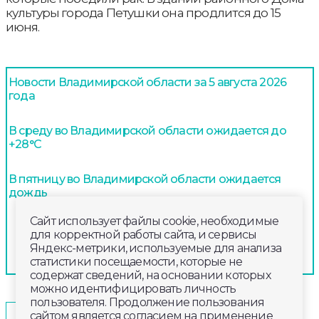
культуры города Петушки она продлится до 15
июня.
Новости Владимирской области за 5 августа 2026
года
В среду во Владимирской области ожидается до
+28°С
В пятницу во Владимирской области ожидается
дождь
Сайт использует файлы cookie, необходимые
для корректной работы сайта, и сервисы
Яндекс-метрики, используемые для анализа
статистики посещаемости, которые не
содержат сведений, на основании которых
можно идентифицировать личность
пользователя. Продолжение пользования
2025-06-05
17:20
ОБЩЕСТВО
сайтом является согласием на применение