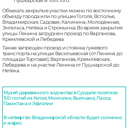
Пушкарская и Толстого.
Объехать закрытые участки можно по восточному
объезду города или по улицам Гоголя, Всполье,
Владимирская, Садовая, Калинина, Молодёжная,
Энгельса, Нетёка и Стромынка. Во время закрытия
улицы Ленина затруднён проезд по Варганова,
Кремлёвской и Лебедева.
Также запрещён проезд и стоянка гужевого
транспорта на улицах Васильевская (от Ленина до
площади Торговая), Варганова, Кремлёвская,
Лебедева и на участке Ленина от Пушкарской до
Нетёка.
Музей деревянного зодчества в Суздале посетили
100 гостей из Китая, Монголии, Вьетнама, Лаоса,
Пакистана и Эфиопии
В четверг во Владимирской области будет солнечно
и жарко