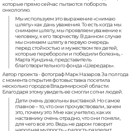
которые прямо сейчас пытаются побороть
онкологию.
Мы используем это выражение «снимаю
шляпу» как дань уважения. То есть когда мы
снимаем шляпу, мы проявляем уважение к
человеку, к его творчеству. В данном случае
мы снимаем шляпу в первую очередь
перед стойкостью и мужеством тех детей,
которые перебороли и победили болезнь, -
Марта Кундина, представитель
благотворительного фонда «Шередарь».
Автор проекта - фотограф Марк Назаров. За полгода
с момента открытия фотовыставка посетила
несколько городов Владимирской области.
Благодаря этому увидеть её смогли сотни людей.
Дети очень довольны выставкой. Но самое
главное – то, что они прочувствовали, зачем
это, почему это. Мне как учителю, как их
наставнику очень отрадно, что они поняли,
для чего всё это. Ведь не даром говорит
народная мудрость – радость разделит