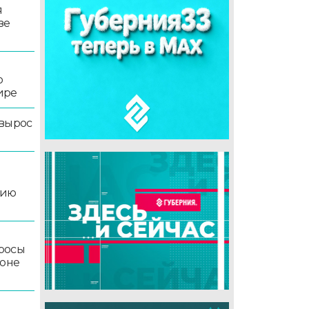
я
зе
о
ире
 вырос
цию
росы
йоне