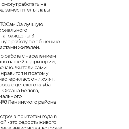
 смогут работать на
в, заместитель главы
ТОСам. За лучшую
ориального
 награждены 3
ьшую работу по общению
растами жителей.
но работа с населением
ство нашей территории,
вечаю. Жители сами
 нравится и поэтому
астер-класс они хотят,
ров с детского клуба
 - Оксана Белова,
иального
№8 Ленинского района
стреча по итогам года в
ой - это радость живого
овые знакомства, которые