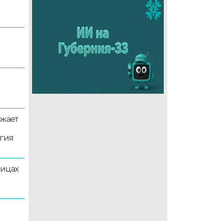
5
лжает
ргия
лицах