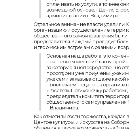
оплачивать их услуги, а точнее они
возмездной основе, - Денис Егоро
администрации г. Владимира.
Отдельное внимание власти уделили К
организацию и осуществление террит
общественного самоуправления были
представителя. Каждый проводит бол
и творческим встречам с разными воз
Основная наша работа, это конеч
– на первом месте и благоустрой
за которую я непосредственно от
просят, они уже приучены ,уже им
уже сами заказывают даже какой м
привлекаем педагогов организато
«Рассвет». Потихонечку работаем ,
председатель комитета территор
общественного самоуправления 
г. Владимира.
Как отметили гости торжества, каждая в
Центре культуры и искусства на Соборн
общения, а также возможность найти н