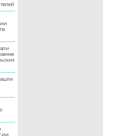
ителей
рии
тв
вали
грамме
льских
нашли
рс
ы
ссии