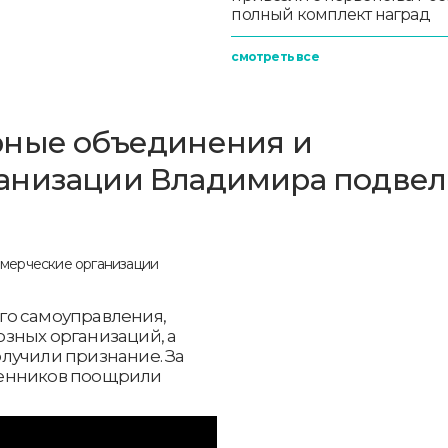
полный комплект наград
смотреть все
рные объединения и
анизации Владимира подве
го самоуправления,
зных организаций, а
лучили признание. За
венников поощрили