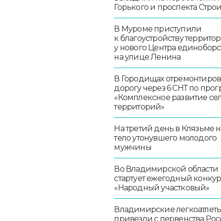
Горького и проспекта Стро
В Муроме приступили
к благоустройству террито
у нового Центра единоборс
на улице Ленина
В Городищах отремонтиро
дорогу через 6 СНТ по про
«Комплексное развитие се
территорий»
На третий день в Клязьме 
тело утонувшего молодого
мужчины
Во Владимирской области
стартует ежегодный конку
«Народный участковый»
Владимирские легкоатлет
привезли с первенства Ро