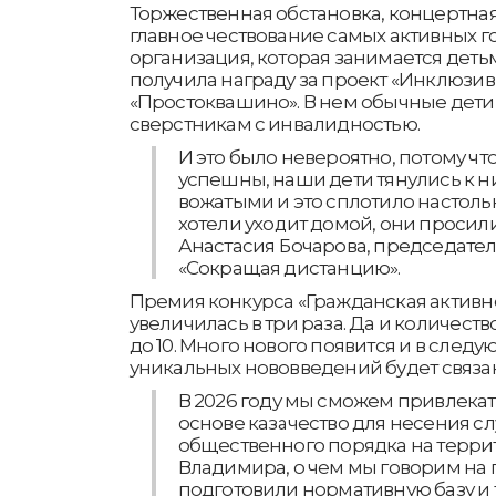
Торжественная обстановка, концертная
главное чествование самых активных 
организация, которая занимается дет
получила награду за проект «Инклюзи
«Простоквашино». В нем обычные дети
сверстникам с инвалидностью.
И это было невероятно, потому ч
успешны, наши дети тянулись к 
вожатыми и это сплотило настольк
хотели уходит домой, они просили
Анастасия Бочарова, председате
«Сокращая дистанцию».
Премия конкурса «Гражданская активно
увеличилась в три раза. Да и количеств
до 10. Много нового появится и в следу
уникальных нововведений будет связан
В 2026 году мы сможем привлекат
основе казачество для несения с
общественного порядка на терри
Владимира, о чем мы говорим на 
подготовили нормативную базу и