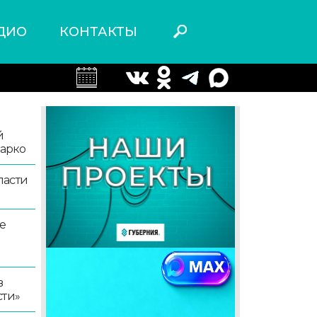
ДИО
КОНТАКТЫ
й
жарко
ласти
е
в
сти»