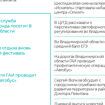
Шестидесятая смена лагер
«Искатель» стартовала на ба
центра «Олимп»
 служба
В ЦУГД рассказали о
нда посетит 8
перспективах светофорног
бласти
регулирования во Владим
Во Владимирской области
средний балл ЕГЭ
 отдыха вновь
 фестиваль
На дорогах Владимирской
области ГАИ проводит
профилактическую опера
«Автобус»
ти ГАИ проводит
втобус»
Сергей Волков обсудил с
городскими службами воп
развития территории в ра
Диктора Левитана
Дневной выпуск новостей