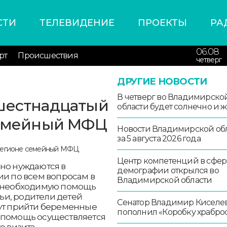
СТИ
ТЕЛЕВИДЕНИЕ
ПРОЕКТЫ
РА
06.08
рт
Происшествия
четверг
ДРУГИЕ НОВОСТИ
В четверг во Владимирско
 шестнадцатый
области будет солнечно и 
 семейный МФЦ
Новости Владимирской об
за 5 августа 2026 года
Центр компетенций в сфер
нно нуждаются в
демографии открылся во
ии по всем вопросам в
Владимирской области
сю необходимую помощь
ьи, родители детей
Сенатор Владимир Киселе
гут прийти беременные
пополнил «Коробку храбро
 помощь осуществляется
о визита.