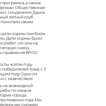
 программа, а самое
горожан. Общественная
ьми с синдромом Дауна
вный летний клуб
 помогали своим
то дети нормы они были
ним. Дети нормы были
о ребят, что они не
 вторую смену, -
ль правления ВРОО
сть» в этом году
о победителей тоже, с 3
ющем году. Одно из
о с казачеством.
ь на возмездной
лужбы по охране
тории города
протяжении года. Мы
 теперь мы сможем