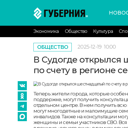
НОВО
Экономика
Общество
Культура
Спо
2025-12-19
10:00
ОБЩЕСТВО
В Судогде открылся
по счету в регионе
Теперь жители города, которые особе
поддержке, могут получить консультац
отдельном центре. В нем получить в
могут многодетные и малоимущие сем
инвалидов. Также на консультации мо
женщины и семьи участников СВО. Вся
в режиме «одного окна» в рамках одног