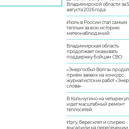
Владимирской области за 
августа 2026 года
Июль в России стал самым
теплым за всю историю
метеонаблюдений
Владимирская область
продолжает оказывать
поддержку бойцам СВО
«Энергосбыт Волга» продо
приём заявок на конкурс
журналистских работ «Эне
слова»
В Кольчугино на четырех у
идет масштабный ремонт
теплосетей
Иргу, бересклет и спирею
высадили на пересечении