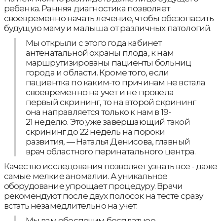
ребенка. Ранняя диагностика позволяет
своевременно начать лечение, чтобы обезопасить
будущую маму и малыша от различных патологий.
Мы открыли с этого года кабинет
антенатальной охраны плода, к нам
маршрутизированы пациенты больниц
города и области. Кроме того, если
пациентка по каким-то причинам не встала
своевременно на учет и не провела
первый скрининг, то на второй скрининг
она направляется только к нам в 19-
21 неделю. Это уже завершающий такой
скрининг до 22 недель на пороки
развития, — Наталья Денисова, главный
врач областного перинатального центра.
Качество исследования позволяет узнать все - даже
самые мелкие аномалии. А уникальное
оборудование упрощает процедуру. Врачи
рекомендуют после двух полосок на тесте сразу
встать незамедлительно на учет.
Мы вам обеспечим бесплатное