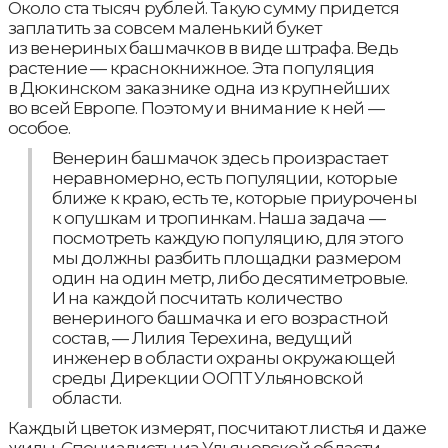
Около ста тысяч рублей. Такую сумму придется
заплатить за совсем маленький букет
из венериных башмачков в виде штрафа. Ведь
растение — краснокнижное. Эта популяция
в Дюкинском заказнике одна из крупнейших
во всей Европе. Поэтому и внимание к ней —
особое.
Венерин башмачок здесь произрастает
неравномерно, есть популяции, которые
ближе к краю, есть те, которые приурочены
к опушкам и тропинкам. Наша задача —
посмотреть каждую популяцию, для этого
мы должны разбить площадки размером
один на один метр, либо десятиметровые.
И на каждой посчитать количество
венериного башмачка и его возрастной
состав, — Лилия Терехина, ведущий
инженер в области охраны окружающей
среды Дирекции ООПТ Ульяновской
области.
Каждый цветок измерят, посчитают листья и даже
жилы. Специалисты из Ульяновской области