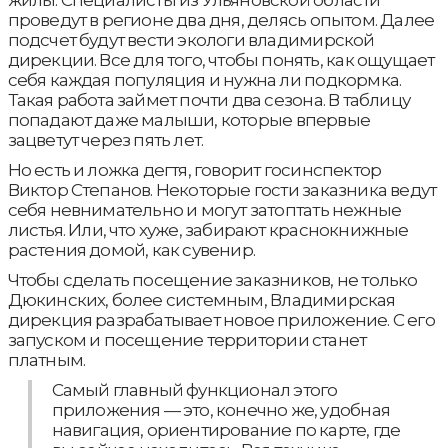
проведут в регионе два дня, делясь опытом. Далее
подсчет будут вести экологи владимирской
дирекции. Все для того, чтобы понять, как ощущает
себя каждая популяция и нужна ли подкормка.
Такая работа займет почти два сезона. В таблицу
попадают даже малыши, которые впервые
зацветут через пять лет.
Но есть и ложка дегтя, говорит госинспектор
Виктор Степанов. Некоторые гости заказника ведут
себя невнимательно и могут затоптать нежные
листья. Или, что хуже, забирают краснокнижные
растения домой, как сувенир.
Чтобы сделать посещение заказников, не только
Дюкинских, более системным, Владимирская
дирекция разрабатывает новое приложение. С его
запуском и посещение территории станет
платным.
Самый главный функционал этого
приложения — это, конечно же, удобная
навигация, ориентирование по карте, где