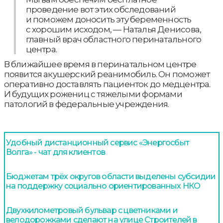
проведение вот этих обследований
и поможем доносить эту беременность
с хорошим исходом, — Наталья Денисова,
главный врач областного перинатального
центра.
В ближайшее время в перинатальном центре
появится акушерский реанимобиль. Он поможет
оперативно доставлять пациенток до медцентра.
И будущих рожениц с тяжелыми формами
патологий в федеральные учреждения.
Удобный дистанционный сервис «Энергосбыт
Волга» - чат для клиентов
Бюджетам трёх округов области выделены субсидии
на поддержку социально ориентированных НКО
Двухкилометровый бульвар с цветниками и
велодорожками сделают на улице Строителей в