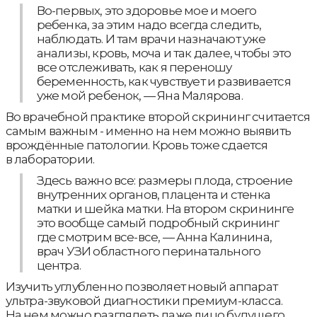
Во-первых, это здоровье мое и моего
ребенка, за этим надо всегда следить,
наблюдать. И там врачи назначают уже
анализы, кровь, моча и так далее, чтобы это
все отслеживать, как я переношу
беременность, как чувствует и развивается
уже мой ребенок, — Яна Малярова.
Во врачебной практике второй скрининг считается
самым важным - именно на нем можно выявить
врождённые патологии. Кровь тоже сдается
в лаборатории.
Здесь важно все: размеры плода, строение
внутренних органов, плацента и стенка
матки и шейка матки. На втором скрининге
это вообще самый подробный скрининг
где смотрим все-все, — Анна Калинина,
врач УЗИ областного перинатального
центра.
Изучить углубленно позволяет новый аппарат
ультра-звуковой диагностики премиум-класса.
На нем можно разглядеть даже лицо будущего