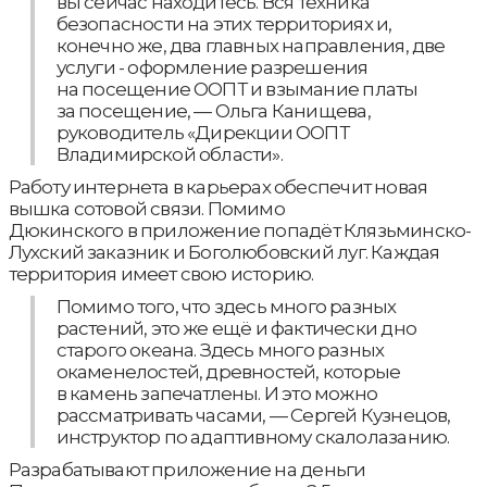
вы сейчас находитесь. Вся техника
безопасности на этих территориях и,
конечно же, два главных направления, две
услуги - оформление разрешения
на посещение ООПТ и взымание платы
за посещение, — Ольга Канищева,
руководитель «Дирекции ООПТ
Владимирской области».
Работу интернета в карьерах обеспечит новая
вышка сотовой связи. Помимо
Дюкинского в приложение попадёт Клязьминско-
Лухский заказник и Боголюбовский луг. Каждая
территория имеет свою историю.
Помимо того, что здесь много разных
растений, это же ещё и фактически дно
старого океана. Здесь много разных
окаменелостей, древностей, которые
в камень запечатлены. И это можно
рассматривать часами, — Сергей Кузнецов,
инструктор по адаптивному скалолазанию.
Разрабатывают приложение на деньги