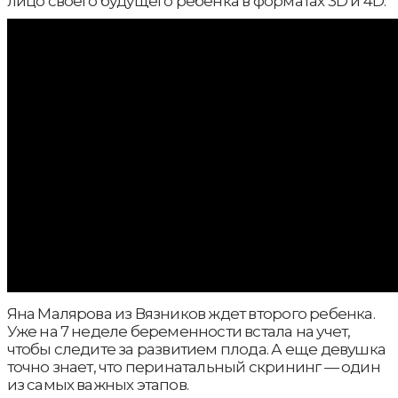
лицо своего будущего ребёнка в форматах 3D и 4D.
Яна Малярова из Вязников ждет второго ребенка.
Уже на 7 неделе беременности встала на учет,
чтобы следите за развитием плода. А еще девушка
точно знает, что перинатальный скрининг — один
из самых важных этапов.