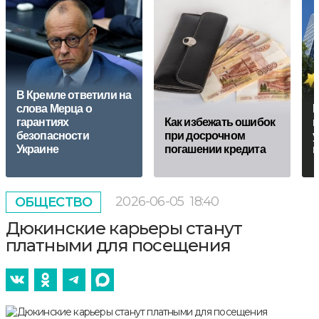
В Кремле ответили на
слова Мерца о
Е
гарантиях
Кaк избежать ошибок
в
безопасности
при досрочном
у
Украине
погашении кредита
2026-06-05
18:40
ОБЩЕСТВО
Дюкинские карьеры станут
платными для посещения