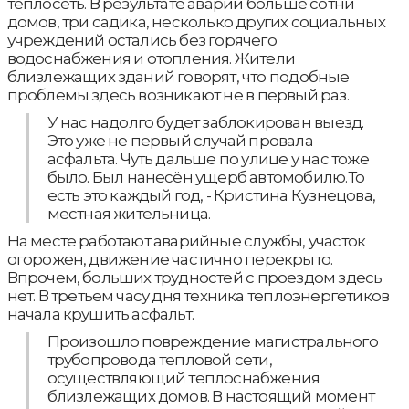
теплосеть. В результате аварии больше сотни
домов, три садика, несколько других социальных
учреждений остались без горячего
водоснабжения и отопления. Жители
близлежащих зданий говорят, что подобные
проблемы здесь возникают не в первый раз.
У нас надолго будет заблокирован выезд.
Это уже не первый случай провала
асфальта. Чуть дальше по улице у нас тоже
было. Был нанесён ущерб автомобилю.То
есть это каждый год, - Кристина Кузнецова,
местная жительница.
На месте работают аварийные службы, участок
огорожен, движение частично перекрыто.
Впрочем, больших трудностей с проездом здесь
нет. В третьем часу дня техника теплоэнергетиков
начала крушить асфальт.
Произошло повреждение магистрального
трубопровода тепловой сети,
осуществляющий теплоснабжения
близлежащих домов. В настоящий момент