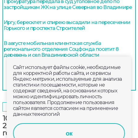
Прокуратура передала в суд уголовное дело по
застройщикам ЖК на улице Северная во Владимире
Иргу, бересклет и спирею высадили на пересечении
Горького и проспекта Строителей
В августе мобильная клиентская служба
регионального отделения Соцфонда посетит 8
деревень и сел Владимирской области
Сайт использует файлы cookie, необходимые
для корректной работы сайта, и сервисы
Яндекс-метрики, используемые для анализа
статистики посещаемости, которые не
содержат сведений, на основании которых
можно идентифицировать личность
пользователя. Продолжение пользования
2025-10-07
18:00
ОБЩЕСТВО
сайтом является согласием на применение
данных технологий
10 лет лишения свободы получил
28-летний житель Коврова за
госизмену
ок