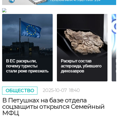
В ЕС раскрыли,
Раскрыт состав
П
почему туристы
астероида, убившего
з
стали реже приезжать
динозавров
к
2025-10-07
18:40
ОБЩЕСТВО
В Петушках на базе отдела
соцзащиты открылся Семейный
МФЦ