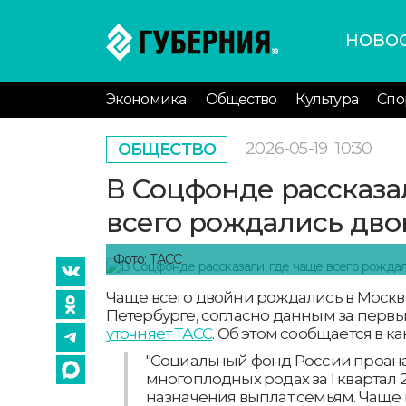
НОВО
Экономика
Общество
Культура
Спо
2026-05-19
10:30
ОБЩЕСТВО
В Соцфонде рассказа
всего рождались дв
Фото: ТАСС
Чаще всего двойни рождались в Москве
Петербурге, согласно данным за первый
уточняет ТАСС
. Об этом сообщается в к
"Социальный фонд России проан
многоплодных родах за I квартал 
назначения выплат семьям. Чаще 