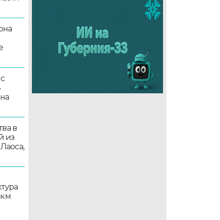
она
е
 с
ь
 на
ва в
й из
 Лаоса,
ктура
 км