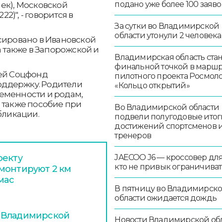
подано уже более 100 заяво
ек), Московской
22)", - говорится в
За сутки во Владимирской
области утонули 2 человека
сировано в Ивановской
а также в Запорожской и
Владимирская область стан
финальной точкой в маршр
тей Соцфонд
пилотного проекта Росмо
ддержку. Родители
«Кольцо открытий»
еменности и родам,
 также пособие при
Во Владимирской области
убликации.
подвели полугодовые итог
достижений спортсменов 
тренеров
JAECOO J6 — кроссовер для 
оекту
кто не привык ограничиват
монтируют 2 км
мас
В пятницу во Владимирск
области ожидается дождь
 Владимирской
Новости Владимирской об