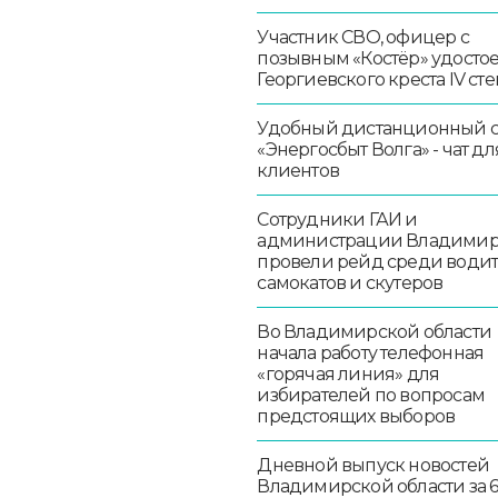
Участник СВО, офицер с
позывным «Костёр» удосто
Георгиевского креста IV ст
Удобный дистанционный 
«Энергосбыт Волга» - чат дл
клиентов
Сотрудники ГАИ и
администрации Владими
провели рейд среди води
самокатов и скутеров
Во Владимирской области
начала работу телефонная
«горячая линия» для
избирателей по вопросам
предстоящих выборов
Дневной выпуск новостей
Владимирской области за 