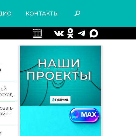
ДИО
КОНТАКТЫ
ь
й
ной
реход
овать
айн-
»