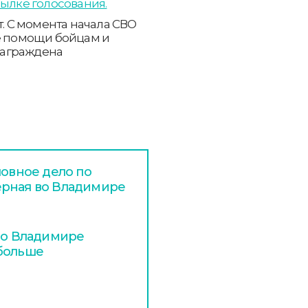
ылке голосования.
т. С момента начала СВО
ке помощи бойцам и
Награждена
ловное дело по
ерная во Владимире
 во Владимире
 больше