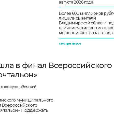
августа 2026 года
Более 600 миллионов рубл
лишились жители
Владимирской области по
влиянием дистанционных
мошенников с начала года
смотреть все
шла в финал Всероссийского
очтальон»
инского муниципального
л Всероссийского
очтальон». Поддержать