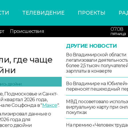
СТИ
ТЕЛЕВИДЕНИЕ
ПРОЕКТЫ
РА
07.08
рт
Происшествия
пятница
ДРУГИЕ НОВОСТИ
Во Владимирской области
ли, где чаще
легализовали деятельност
более 2,5 тысяч получателе
ойни
зарплаты в конверте
Во Владимире на Юбилей
переносят пешеходный пе
, Подмосковье и Санкт-
 квартал 2026 года,
МВД посоветовало использ
анале Соцфонда в "
Максе
".
виртуальную карту при онл
покупках
ализировал данные о
2026 года для
На премию «Человек труда
всего двойни