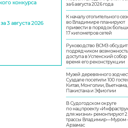
кого конкурса
за 6 августа 2026 года
К началу отопительного сез
во Владимире планируют
а 3 августа 2026
привести в порядок больш
17 километров сетей
Руководство ВСМЗ обсудит
подрядчиком возможност
доступа в Успенский собор
время его реконструкции
Музей деревянного зодчест
Суздале посетили 100 госте
Китая, Монголии, Вьетнама,
Пакистана и Эфиопии
В Судогодском округе
по нацпроекту «Инфрастру
для жизни» ремонтируют 2
трассы Владимир—Муром-
Арзамас