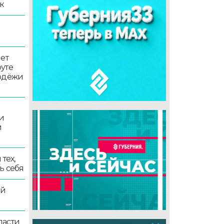
к
ет
уте
лодёжи
и
и
тех,
ь себя
ой
ласти