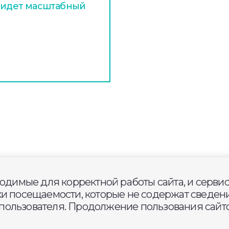
х идет масштабный
ходимые для корректной работы сайта, и серви
 открылась обновлённая
ки посещаемости, которые не содержат сведени
ользователя. Продолжение пользования сайто