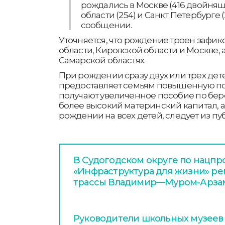
рождались в Москве (416 двойняш
области (254) и Санкт Петербурге (2
сообщении.
Уточняется, что рождение троен зафик
области, Кировской области и Москве, 
Самарской областях.
При рождении сразу двух или трех де
предоставляет семьям повышенную по
получают увеличенное пособие по бер
более высокий материнский капитал, а
рождении на всех детей, следует из п
В Судогодском округе по нацпр
«Инфраструктура для жизни» ре
трассы Владимир—Муром-Арза
Руководители школьных музеев