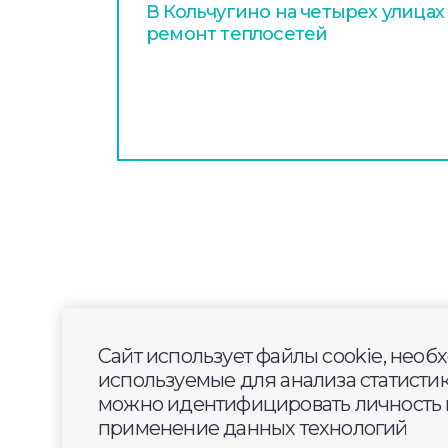
В Кольчугино на четырех улица
ремонт теплосетей
2026-05-23
09:00
ОБЩЕСТВО
Сайт использует файлы cookie, необ
В Ковровском округе
используемые для анализа статисти
библиотека
можно идентифицировать личность п
применение данных технологий