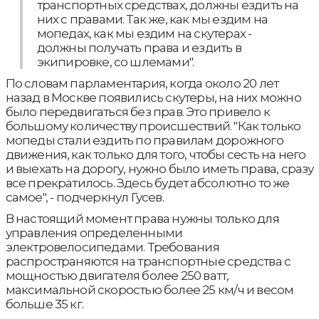
транспортных средствах, должны ездить на
них с правами. Так же, как мы ездим на
мопедах, как мы ездим на скутерах -
должны получать права и ездить в
экипировке, со шлемами".
По словам парламентария, когда около 20 лет
назад в Москве появились скутеры, на них можно
было передвигаться без прав. Это привело к
большому количеству происшествий. "Как только
мопеды стали ездить по правилам дорожного
движения, как только для того, чтобы сесть на него
и выехать на дорогу, нужно было иметь права, сразу
все прекратилось. Здесь будет абсолютно то же
самое", - подчеркнул Гусев.
В настоящий момент права нужны только для
управления определенными
электровелосипедами. Требования
распространяются на транспортные средства с
мощностью двигателя более 250 ватт,
максимальной скоростью более 25 км/ч и весом
больше 35 кг.