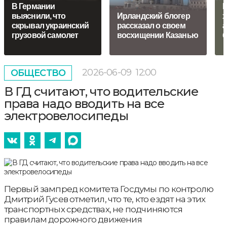
В Германии
Н
выяснили, что
Ирландский блогер
х
скрывал украинский
рассказал о своем
а
грузовой самолет
восхищении Казанью
б
2026-06-09
12:00
ОБЩЕСТВО
В ГД считают, что водительские
права надо вводить на все
электровелосипеды
Первый зампред комитета Госдумы по контролю
Дмитрий Гусев отметил, что те, кто ездят на этих
транспортных средствах, не подчиняются
правилам дорожного движения