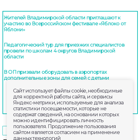
Жителей Владимирской области приглашают к
участию во Всероссийском фестивале «Яблоко от
Яблони»
Педагогический тур для приезжих специалистов
провели по школам 4 округов Владимирской
области
В ОП призвали оборудовать в аэропортах
дополнительные зоны для семей с детьми
Сайт использует файлы cookie, необходимые
для корректной работы сайта, и сервисы
Яндекс-метрики, используемые для анализа
статистики посещаемости, которые не
содержат сведений, на основании которых
можно идентифицировать личность
пользователя. Продолжение пользования
2026-06-06
20:00
ОБЩЕСТВО
сайтом является согласием на применение
данных технологий