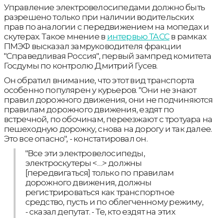
Управление электровелосипедами должно быть
разрешено только при наличии водительских
прав по аналогии с передвижением на мопедах и
скутерах. Такое мнение в
интервью ТАСС
в рамках
ПМЭФ высказал замруководителя фракции
"Справедливая Россия", первый зампред комитета
Госдумы по контролю Дмитрий Гусев.
Он обратил внимание, что этот вид транспорта
особенно популярен у курьеров. "Они не знают
правил дорожного движения, они не подчиняются
правилам дорожного движения, ездят по
встречной, по обочинам, переезжают с тротуара на
пешеходную дорожку, снова на дорогу и так далее.
Это все опасно", - констатировал он.
"Все эти электровелосипеды,
электроскутеры <…> должны
[передвигаться] только по правилам
дорожного движения, должны
регистрироваться как транспортное
средство, пусть и по облегченному режиму,
- сказал депутат. - Те, кто ездят на этих