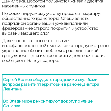
Даниловка. Дорогой пользуются жители десятка
населённых пунктов.
По ремонтируемому участку проходит маршрут
общественного транспорта. Специалисты
подрядной организации уже выполнили
фрезерование старого покрытия и устройство
выравнивающего слоя.
Далее положат новое покрытие
из асфальтобетонной смеси. Также предусмотрено
укрепление обочин щебнем с расклинцовкой
гранулятом — для их прочности и долговечности,
сообщают в Владупрадоре.
Сергей Волков обсудил с городскими службами
вопросы развития территории в районе Диктора
Левитана
Во Владимире ремонтируют дорогу по улице
Осьмова