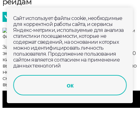
рейдам
Сайт использует файлы cookie, необходимые
для корректной работы сайта, и сервисы
Яндекс-метрики, используемые для анализа
статистики посещаемости, которые не
содержат сведений, на основании которых
За звание лучших боролись 40 сильнейших
можно идентифицировать личность
экипажей из 7 областей ЦФО. Трасс было две: на 70
пользователя. Продолжение пользования
километров и на 80. Они требовали от участников
сайтом является согласием на применение
высокой концентрации и выносливости. Особенно
данных технологий
непросто приходилось штурманам — снег
скрывал лучшие траектории. И это мешало им
выбрать оптимальный путь.
ок