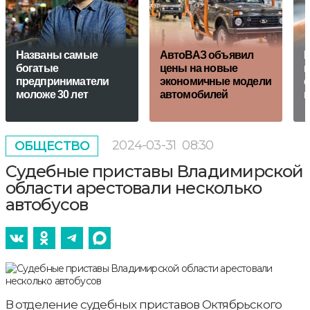
Названы самые
АвтоВАЗ объявил
В
богатые
цены на новые
к
предприниматели
экономичные модели
с
моложе 30 лет
автомобилей
к
2024-03-31
08:30
ОБЩЕСТВО
Судебные приставы Владимирской
области арестовали несколько
автобусов
В отделение судебных приставов Октябрьского