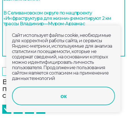
В Селивановском округе по нацпроекту
«Инфраструктура для жизни» ремонтируют 2 км
трассы Владимир—Муром-Арзамас
Сайт использует файлы cookie, необходимые
для корректной работы сайта, и сервисы
Яндекс-метрики, используемые для анализа
статистики посещаемости, которые не
содержат сведений, на основании которых
можно идентифицировать личность
пользователя. Продолжение пользования
2024-03-31
08:30
ОБЩЕСТВО
сайтом является согласием на применение
данных технологий
Владимирская земля примет
первенство ЦФО по волейболу
среди юношей
ок