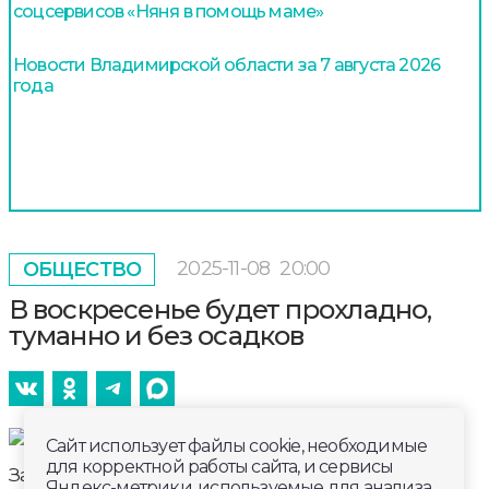
соцсервисов «Няня в помощь маме»
Новости Владимирской области за 7 августа 2026
года
2025-11-08
20:00
ОБЩЕСТВО
В воскресенье будет прохладно,
туманно и без осадков
Сайт использует файлы cookie, необходимые
для корректной работы сайта, и сервисы
Завтра, 9 ноября владметеослужба прогнозирует
Яндекс-метрики, используемые для анализа