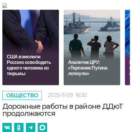
США взмолили
Россию освободить
Аналитик ЦРУ:
М
одного человека из
«Терпение Путина
п
тюрьмы
лопнуло»
г
2025-11-09
16:30
ОБЩЕСТВО
Дорожные работы в районе ДДюТ
продолжаются