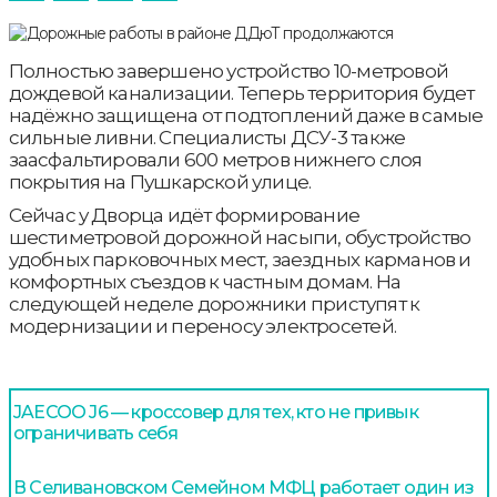
Полностью завершено устройство 10-метровой
дождевой канализации. Теперь территория будет
надёжно защищена от подтоплений даже в самые
сильные ливни. Специалисты ДСУ-3 также
заасфальтировали 600 метров нижнего слоя
покрытия на Пушкарской улице.
Сейчас у Дворца идёт формирование
шестиметровой дорожной насыпи, обустройство
удобных парковочных мест, заездных карманов и
комфортных съездов к частным домам. На
следующей неделе дорожники приступят к
модернизации и переносу электросетей.
JAECOO J6 — кроссовер для тех, кто не привык
ограничивать себя
В Селивановском Семейном МФЦ работает один из