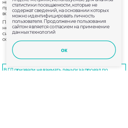
ночью и утром местами туман. Днём
статистики посещаемости, которые не
преимущественно без осадков. Температура
содержат сведений, на основании которых
воздуха ночью 0…+5 °С, днём +4…+9°С.
можно идентифицировать личность
пользователя. Продолжение пользования
По народным приметам, если в течение
сайтом является согласием на применение
нескольких дней происходит резкое изменение
данных технологий
силы ветра, дующего в одном направлении, – к
осадкам.
ок
В ГД призвали не взимать деньги за проезд по
ремонтируемым платным дорогам
Во Владимирской области в 2,5 раза увеличилась
производительность осветительных устройств
В Меленковском округе продолжается
реконструкция водопровода