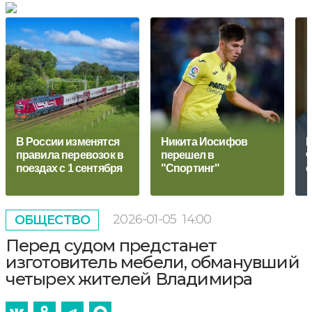
В России изменятся
Никита Иосифов
Н
правила перевозок в
перешел в
ч
поездах с 1 сентября
"Спортинг"
о
2026-01-05
14:00
ОБЩЕСТВО
Перед судом предстанет
изготовитель мебели, обманувший
четырех жителей Владимира