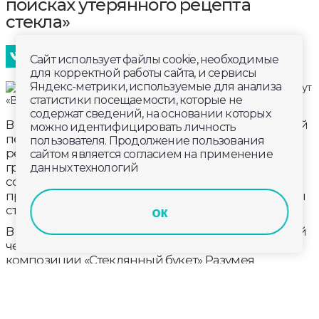
поисках утерянного рецепта
стекла»
Сайт использует файлы cookie, необходимые
для корректной работы сайта, и сервисы
Яндекс-метрики, используемые для анализа
статистики посещаемости, которые не
содержат сведений, на основании которых
В Гусь-Хрустальном под Новый год открыли новый
можно идентифицировать личность
пешеходный маршрут - «В поисках утерянного
пользователя. Продолжение пользования
рецепта стекла». Проект реализован на средства
сайтом является согласием на применение
гранта за победу в областном конкурсе
данных технологий
событийных мероприятий и стал логическим
продолжением популярного маршрута «Легенды
стеклодува».
ок
В его рамках в городе установлены светодиодный
четырехметровый арт-объект по мотивам
композиции «Стеклянный букет» Разумея
Васильева. По легенде, стеклодув сделал «букет»
для заболевшей дочери, которая среди зимы
попросила, чтобы наступило лето и расцвели
цветы.