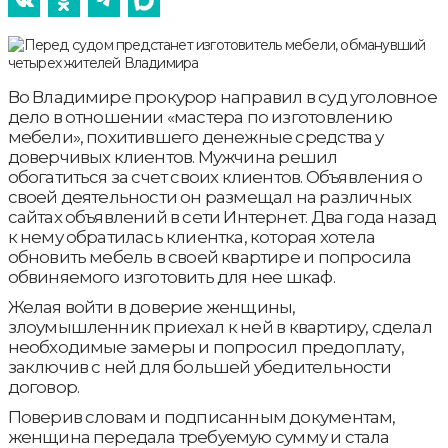
Во Владимире прокурор направил в суд уголовное
дело в отношении «мастера по изготовлению
мебели», похитившего денежные средства у
доверчивых клиентов. Мужчина решил
обогатиться за счет своих клиентов. Объявления о
своей деятельности он размещал на различных
сайтах объявлений в сети Интернет. Два года назад
к нему обратилась клиентка, которая хотела
обновить мебель в своей квартире и попросила
обвиняемого изготовить для нее шкаф.
Желая войти в доверие женщины,
злоумышленник приехал к ней в квартиру, сделал
необходимые замеры и попросил предоплату,
заключив с ней для большей убедительности
договор.
Поверив словам и подписанным документам,
женщина передала требуемую сумму и стала