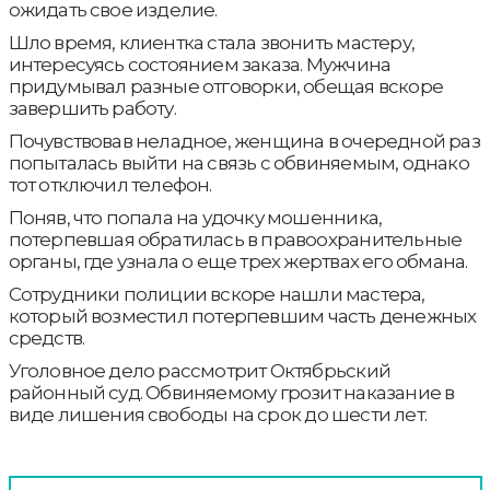
ожидать свое изделие.
Шло время, клиентка стала звонить мастеру,
интересуясь состоянием заказа. Мужчина
придумывал разные отговорки, обещая вскоре
завершить работу.
Почувствовав неладное, женщина в очередной раз
попыталась выйти на связь с обвиняемым, однако
тот отключил телефон.
Поняв, что попала на удочку мошенника,
потерпевшая обратилась в правоохранительные
органы, где узнала о еще трех жертвах его обмана.
Сотрудники полиции вскоре нашли мастера,
который возместил потерпевшим часть денежных
средств.
Уголовное дело рассмотрит Октябрьский
районный суд. Обвиняемому грозит наказание в
виде лишения свободы на срок до шести лет.