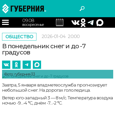
09.08
воскресенье
2026-01-04
20:00
ОБЩЕСТВО
В понедельник снег и до -7
градусов
Фото: губерния-33
Завтра, 5 января владметеослужба прогнозирует
небольшой снег. На дорогах гололедица.
Ветер юго-западный 3 — 8 м/с. Температура воздуха
ночью -9…-4 °С, днём -7…-2 °С.