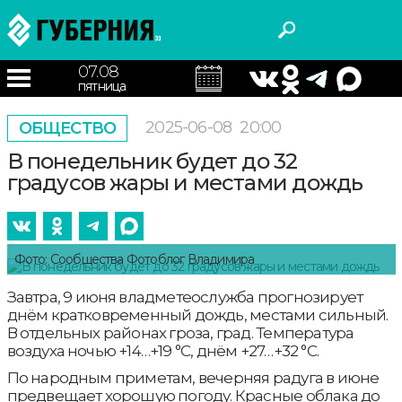
07.08
пятница
2025-06-08
20:00
ОБЩЕСТВО
В понедельник будет до 32
градусов жары и местами дождь
Фото: Сообщества Фотоблог Владимира
Завтра, 9 июня владметеослужба прогнозирует
днём кратковременный дождь, местами сильный.
В отдельных районах гроза, град. Температура
воздуха ночью +14…+19 °С, днём +27…+32 °С.
По народным приметам, вечерняя радуга в июне
предвещает хорошую погоду. Красные облака до