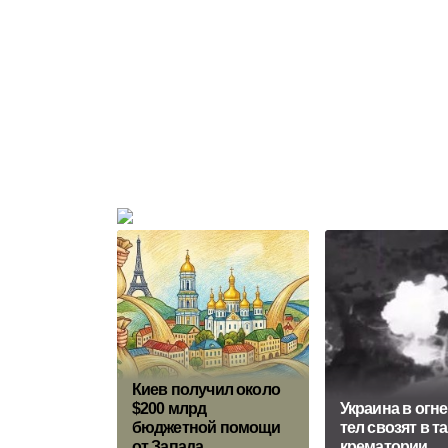
Киев получил около
$200 млрд
Украина в огне
бюджетной помощи
тел свозят в 
от Запада
крематории