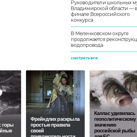
Руководители школьных м
Владимирской области — 
финале Всероссийского
конкурса
В Меленковском округе
продолжается реконструк
водопровода
смотреть все
Каллас удивилась
Фрейндлих раскрыла
геополитическому
: горы
простые правила
значению
тайные
своей
российской рыбы
привлекательности
для ЕС