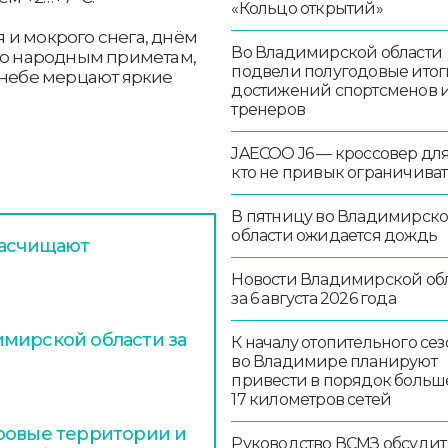
«Кольцо открытий»
 и мокрого снега, днём
Во Владимирской области
 По народным приметам,
подвели полугодовые итог
 небе мерцают яркие
достижений спортсменов 
тренеров
JAECOO J6 — кроссовер для 
кто не привык ограничиват
В пятницу во Владимирск
области ожидается дождь
расчищают
Новости Владимирской об
за 6 августа 2026 года
мирской области за
К началу отопительного сез
во Владимире планируют
привести в порядок больш
17 километров сетей
ровые территории и
Руководство ВСМЗ обсудит