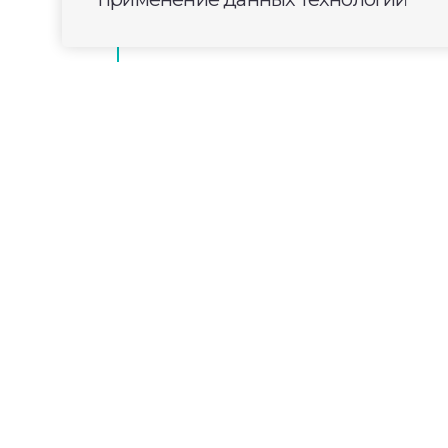
2024-10-31
13:20
ОБЩЕСТВО
Водный и автотуризм
Судогде и Суздале
Новые туристические маршруты разви
автомобильного, водного туризма и дл
автодомах. В качестве самых популярн
направлений выбрали Муром, Судогду и
количество автотуристов в нашем реги