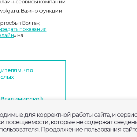
нлайн-сервисы компании:
olga.ru. Важно: функции
госбыт Волга»;
редать показания
нлайн
» на
ителям, что
ослых
 Владимирской
кого конкурса
ходимые для корректной работы сайта, и серви
ки посещаемости, которые не содержат сведени
ым за всю историю
ользователя. Продолжение пользования сайто