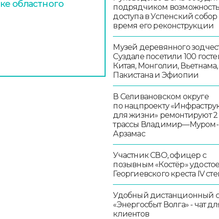
ке областного
подрядчиком возможност
доступа в Успенский собор
время его реконструкции
Музей деревянного зодчест
Суздале посетили 100 госте
Китая, Монголии, Вьетнама,
Пакистана и Эфиопии
В Селивановском округе
по нацпроекту «Инфрастру
для жизни» ремонтируют 2
трассы Владимир—Муром-
Арзамас
Участник СВО, офицер с
позывным «Костёр» удосто
Георгиевского креста IV ст
Удобный дистанционный 
«Энергосбыт Волга» - чат дл
клиентов