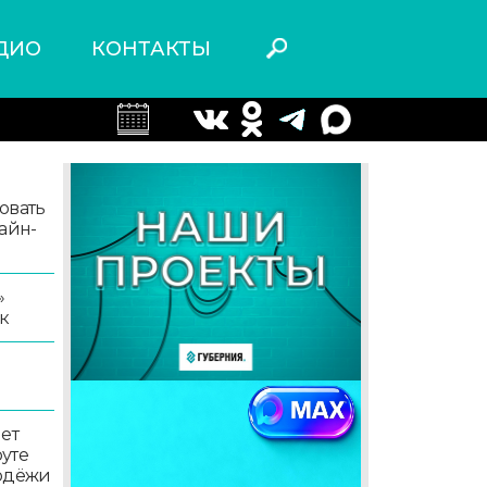
ДИО
КОНТАКТЫ
овать
айн-
»
к
ет
уте
лодёжи