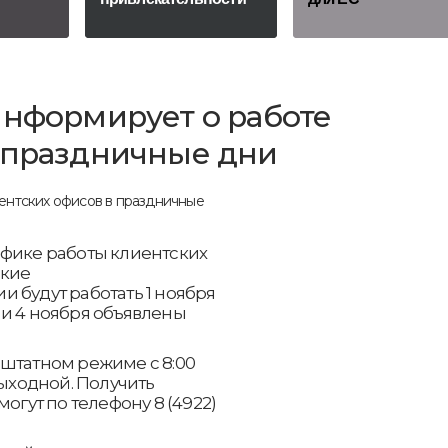
информирует о работе
 праздничные дни
афике работы клиентских
ские
 будут работать 1 ноября
. 3 и 4 ноября объявлены
 штатном режиме с 8:00
выходной. Получить
ут по телефону 8 (4922)