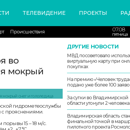
СТИ
ТЕЛЕВИДЕНИЕ
ПРОЕКТЫ
РА
07.08
рт
Происшествия
пятница
ДРУГИЕ НОВОСТИ
МВД посоветовало использ
я во
виртуальную карту при онл
покупках
ся мокрый
На премию «Человек труда
подано уже более 100 заяво
За сутки во Владимирской
области утонули 2 человека
ирской гидрометеослужбы
м с прояснениями.
Владимирская область стан
финальной точкой в маршр
 порывы 15 – 18 м/с.
пилотного проекта Росмо
ём +2…+7 °С.