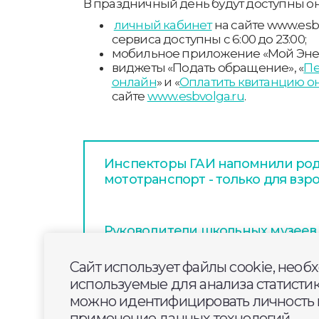
В праздничный день будут доступны о
личный кабинет
на сайте www.esbv
сервиса доступны с 6:00 до 23:00;
мобильное приложение «Мой Энер
виджеты «Подать обращение», «
Пе
онлайн
» и «
Оплатить квитанцию о
сайте
www.esbvolga.ru
.
Инспекторы ГАИ напомнили род
мототранспорт - только для взр
Руководители школьных музеев
области — в финале Всероссийс
Сайт использует файлы cookie, необ
используемые для анализа статисти
Июль в России стал самым тепл
можно идентифицировать личность п
метеонаблюдений
применение данных технологий