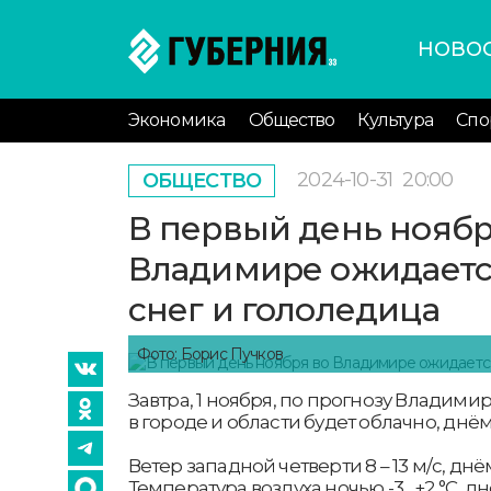
НОВО
Экономика
Общество
Культура
Спо
2024-10-31
20:00
ОБЩЕСТВО
В первый день ноябр
Владимире ожидает
снег и гололедица
Фото: Борис Пучков
Завтра, 1 ноября, по прогнозу Владим
в городе и области будет облачно, днё
Ветер западной четверти 8 – 13 м/с, днём
Температура воздуха ночью -3…+2 °С, дн