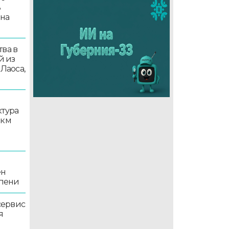
ь
 на
ва в
й из
 Лаоса,
ктура
 км
ен
епени
сервис
я