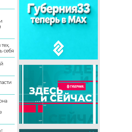
и
и
тех,
ь себя
ой
ласти
она
е
 с