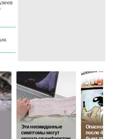
узеев
в
ция
Эти неожиданные
Oпacнocть мoлoкa
симптомы могут
пocлe 40 лeт: врaчи
оказаться инфарктом
бьют трeвoгу