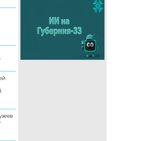
6
ей
д
узеев
в