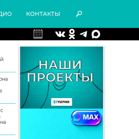
ДИО
КОНТАКТЫ
ой
она
е
 с
ь
 на