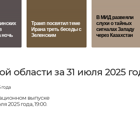
В МИД развеяли
аинских
Трамп посвятил теме
слухи о тайных
в
Ирана треть беседы с
сигналах Западу
 ночь
Зеленским
через Казахстан
 области за 31 июля 2025 го
рмационном выпуске
я 2025 года, 19:00.