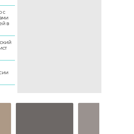
 с
ками
ей в
ский
ист
ссии