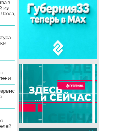
ва в
й из
 Лаоса,
ктура
 км
ен
епени
сервис
я
ра
телей