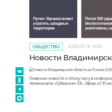
Путин: Украина может
Почти 500 укр
утратить западные
беспилотнико
территории
уничтожены за
2025-07-31
19:33
ОБЩЕСТВО
Новости Владимирской
Главные новости к этому часу в инфо
телеканала «Губерния-33». Эфир от 31 июл