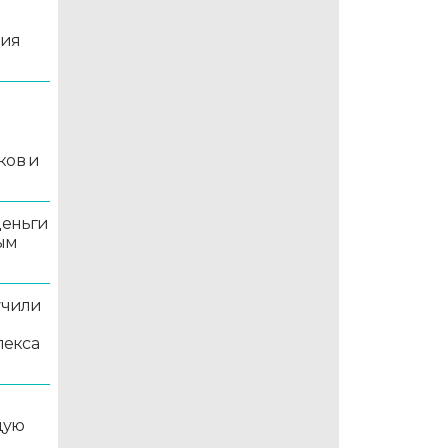
ция
й
ков и
деньги
ым
учили
лекса
дую