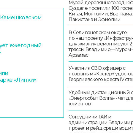
Музей деревянного зодчест
Суздале посетили 100 госте
Китая, Монголии, Вьетнама,
в Камешковском
Пакистана и Эфиопии
В Селивановском округе
по нацпроекту «Инфрастру
для жизни» ремонтируют 2
тует ежегодный
трассы Владимир—Муром-
»
Арзамас
Участник СВО, офицер с
или
позывным «Костёр» удосто
Георгиевского креста IV ст
арке «Липки»
Удобный дистанционный 
«Энергосбыт Волга» - чат дл
клиентов
Сотрудники ГАИ и
администрации Владими
провели рейд среди води