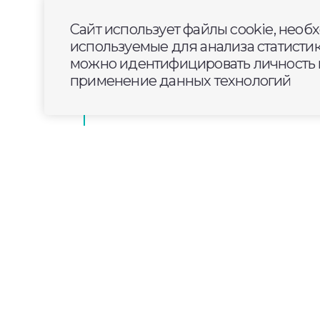
В Селивановском округе по нац
Сайт использует файлы cookie, необ
«Инфраструктура для жизни» ре
используемые для анализа статисти
трассы Владимир—Муром-Арза
можно идентифицировать личность п
применение данных технологий
2025-07-31
14:22
ОБЩЕСТВО
Дневной выпуск ново
31 июля 2025 года