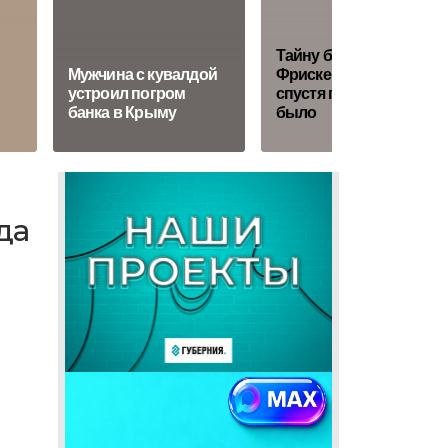
Тайну болезни
Мужчина с кувалдой
Фриске раскрыли
устроил погром
спустя годы: ЭКО не
банка в Крыму
было
да