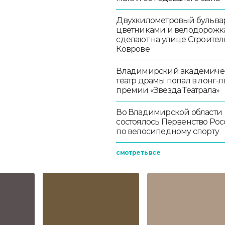
Двухкилометровый бульвар
цветниками и велодорож
сделают на улице Строител
Коврове
Владимирский академиче
театр драмы попал в лонг-л
премии «Звезда Театрала»
Во Владимирской области
состоялось Первенство Ро
по велосипедному спорту
смотреть все