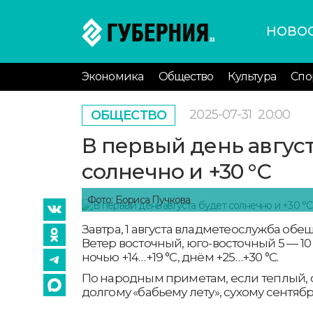
НОВО
Экономика
Общество
Культура
Спо
2025-07-31
20:00
ОБЩЕСТВО
В первый день август
солнечно и +30 °С
Фото: Бориса Пучкова
Завтра, 1 августа владметеослужба обещ
Ветер восточный, юго-восточный 5 — 10
ночью +14…+19 °С, днём +25…+30 °С.
По народным приметам, если теплый, 
долгому «бабьему лету», сухому сентяб