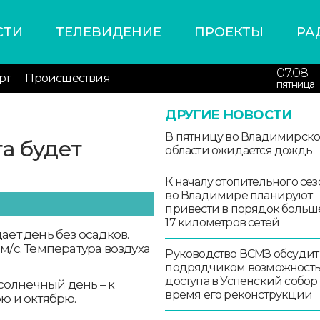
СТИ
ТЕЛЕВИДЕНИЕ
ПРОЕКТЫ
РА
07.08
рт
Происшествия
пятница
ДРУГИЕ НОВОСТИ
В пятницу во Владимирск
а будет
области ожидается дождь
К началу отопительного сез
во Владимире планируют
привести в порядок больш
17 километров сетей
ает день без осадков.
 м/с. Температура воздуха
Руководство ВСМЗ обсудит
подрядчиком возможност
доступа в Успенский собор
солнечный день – к
время его реконструкции
рю и октябрю.