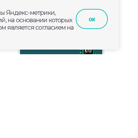
сы Яндекс-метрики,
ок
й, на основании которых
м является согласием на
 за