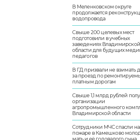
В Меленковском округе
продолжается реконструк
водопровода
Свыше 200 целевых мест
подготовили в учебных
заведениях Владимирско
области для будущих меди
педагогов
В ГД призвали не взимать 
за проезд по ремонтируем
платным дорогам
Свыше 1,1 млрд рублей пол
организации
агропромышленного комп
Владимирской области
Сотрудники МЧС спасли на
пожаре в Камешково моло
мать и её годовалого сына