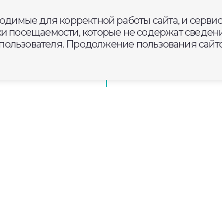
проекту
ходимые для корректной работы сайта, и серви
монтируют 2 км
ки посещаемости, которые не содержат сведени
мас
ользователя. Продолжение пользования сайто
стей Владимирской области