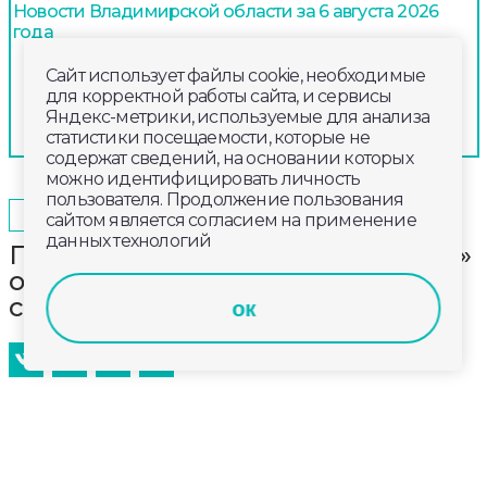
Новости Владимирской области за 6 августа 2026
года
Сайт использует файлы cookie, необходимые
для корректной работы сайта, и сервисы
Яндекс-метрики, используемые для анализа
статистики посещаемости, которые не
содержат сведений, на основании которых
можно идентифицировать личность
пользователя. Продолжение пользования
2025-09-16
16:00
ОБЩЕСТВО
сайтом является согласием на применение
данных технологий
Газета «Владимирские ведомости»
отмечает юбилей – 35 лет со дня
создания
ок
По этому случаю в Центре классической музыки
собрались бывшие и действующие сотрудники