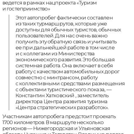
ведется в рамках нацпроекта «Туризм
и гостеприимство»
Этот автопробег фактически составлен
из таких турмаршрутов, которые уже
доступны для обычных туристов, обычных
пользователей. Для нас очень важно
получить эту обратную связь и учитывать
ее при дальнейшей работе в том числе
и с коллегами из Министерства
экономического развития. Это большая
системная работа. Она включает в себя
работу с качеством автомобильных дорог
совместно с минтрансом, работу
с коллективными средствами размещения
с объектами туристического показа, —
Константин Хатковский , заместитель
директора Центра развития туризма
«Центра стратегических разработок».
Участникам автопробега предстоит проехать
1700 километров. В маршруте несколько
регионов — Нижегородская и Ульяновская