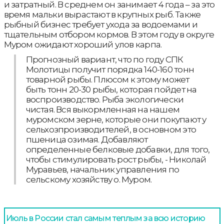
и затратный. В среднем он занимает 4 года – за это
время мальки вырастают в крупных рыб. Также
рыбный бизнес требует ухода за водоемами и
тщательным отбором кормов. В этом году в округе
Муром ожидают хороший улов карпа.
Прогнозный вариант, что по году СПК
Молотицы получит порядка 140-160 тонн
товарной рыбы. Плюсом к этому может
быть тонн 20-30 рыбы, которая пойдет на
воспроизводство. Рыба экологически
чистая. Вся выкормленная на нашем
муромском зерне, которые они покупают у
сельхозпроизводителей, в основном это
пшеница озимая. Добавляют
определенные белковые добавки, для того,
чтобы стимулировать рост рыбы, - Николай
Муравьев, начальник управления по
сельскому хозяйству о. Муром.
Июль в России стал самым теплым за всю историю