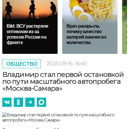
Bild: ВСУ растеряли
Врач раскрыла,
оптимизм из-за
почему качество
о
успехов России на
калорий важнее их
с
фронте
количества
н
2025-09-16
16:40
ОБЩЕСТВО
Владимир стал первой остановкой
по пути масштабного автопробега
«Москва-Самара»