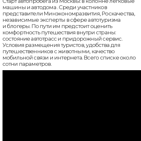
Старт автопробега из Москвы: в колонне легковые
машины и автодома . Среди участников
представители Минэкономразвития, Роскачества,
независимые эксперты в сфере автотуризма
и блогеры. По пути им предстоит оценить
комфортность путешествия внутри страны:
состояние автотрасс и придорожный сервис.
Условия размещения туристов, удобства для
путешественников с животными, качество
мобильной связи и интернета. Всего списке около
сотни параметров.