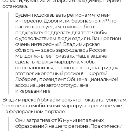
области, Чувашия и Татарстан. Владимир первая
остановка.
Будем подсказывать регионам что нам
интересно. Дороги ли, безопасно ли? Что
нас интересует, а что может быть
подкрутить подделать для того чтобы
с удовольствием люди ездили. Ваш регион
очень интересный. Владимирская
область — здесь зарождалась Россия.
Мы должны ее показать. Наша задача
сделать крылья маршрута, чтобы
он остановился, посмотрел на два три дня
этот великолепный регион! — Сергей
Лобарев , президент Общенациональной
ассоциации автомототуризма
и караванинга.
Владимирской области есть что показать туристам.
Четыре автомобильных маршрута в регионе уже
на федеральном портале.
Они затрагивают 16 муниципальных
образований нашего региона. Практически