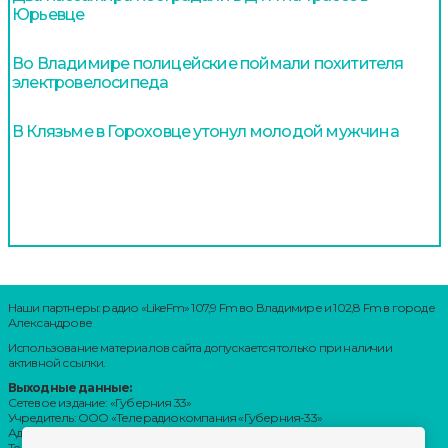
Юрьевце
Во Владимире полицейские поймали похитителя
электровелосипеда
В Клязьме в Гороховце утонул молодой мужчина
Наши партнеры: радио «LikeFm» 107,9 Fm во Владимире и 102,8 Fm в городе
Александрове
Использование материалов сайта допускается только при наличии
активной ссылки.
Выходные данные:
Сетевое издание: «Губерния 33»
Учредитель: ООО «Телерадиокомпания «Губерния-33»
Адрес: Воронцовский переулок, д.4.г. Владимир, 600000
Телефон: 8 (4922) 36-20-36.