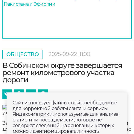
Пакистана и Эфиопии
2025-09-22
11:00
ОБЩЕСТВО
В Собинском округе завершается
ремонт километрового участка
дороги
Сайт использует файлы cookie, необходимые
для корректной работы сайта, и сервисы
Яндекс-метрики, используемые для анализа
статистики посещаемости, которые не
Завершается ремонт участка межмуниципальной
содержат сведений, на основании которых
дороги Собинка –Вышманово – Буланово – Коняево
можно идентифицировать личность