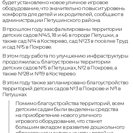
будет установлено новое уличное игровое
оборудование, что значительно повысит уровень
комфорта для детей и их родителей, сообщают в
администрации Петушинского района.
В прошлом году заасфальтированы территории
детских садов №45, 18 и 46 в городе Петушки, а
также сад №4 в Костерево, сад №23 в посёлке Труд
и сад №5 в Покрове.
В этом году работа по улучшению инфраструктуры
продолжилась: благоустроены территории
детских садов №5 в Петушках, №2 в Покрове, а
также №28 и №19 в Костерево.
В этом году также запланировано благоустройство
территорий детских садов №3 в Покрове и №1 в
Петушках.
Помимо благоустройства территорий, всем
детским садам были выделены средства
на приобретение нового уличного
игрового оборудования, что станет
большим вкладом в развитие дошкольного