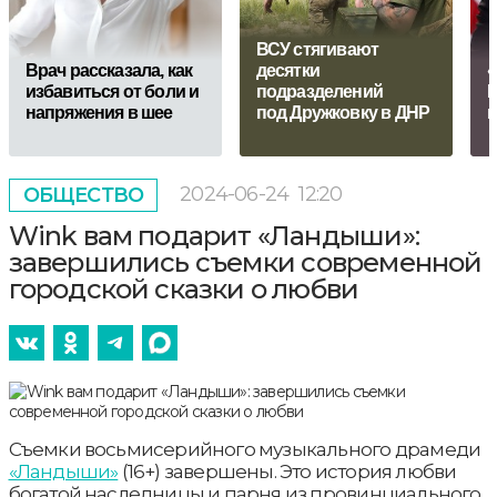
ВСУ стягивают
Врач рассказала, как
десятки
«
избавиться от боли и
подразделений
Н
напряжения в шее
под Дружковку в ДНР
в
2024-06-24
12:20
ОБЩЕСТВО
Wink вам подарит «Ландыши»:
завершились съемки современной
городской сказки о любви
Съемки восьмисерийного музыкального драмеди
«Ландыши»
(16+) завершены. Это история любви
богатой наследницы и парня из провинциального