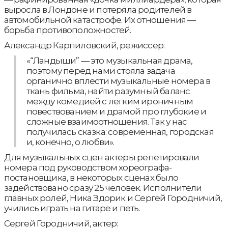
выросла в Лондоне и потеряла родителей в
автомобильной катастрофе. Их отношения —
борьба противоположностей.
Александр Карпиловский, режиссер:
«“Ландыши” — это музыкальная драма,
поэтому перед нами стояла задача
органично вплести музыкальные номера в
ткань фильма, найти разумный баланс
между комедией с легким ироничным
повествованием и драмой про глубокие и
сложные взаимоотношения. Так у нас
получилась сказка: современная, городская
и, конечно, о любви».
Для музыкальных сцен актеры репетировали
номера под руководством хореографа-
постановщика, в некоторых сценах было
задействовано сразу 25 человек. Исполнители
главных ролей, Ника Здорик и Сергей Городничий,
учились играть на гитаре и петь.
Сергей Городничий, актер: