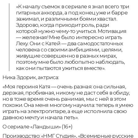
«К началу съемок в сериале я знал всего три
гитарных аккорда, а под конец уже и барре
зажимал, и различными боями хвастал.
Здорово, когда приходит роль, ради
которой нужно чему-то учиться. Мотивация
— железная! Мне было интересно играть
Леху. Они с Катей — два самодостаточных
человека со своими амбициями, целями,
живущие совершенно в разных мирах,
поэтому мне было любопытно наблюдать,
как они пытаются ужиться вместе».
Ника Здорик, актриса:
«Моя героиня Катя — очень разная: она сильная,
дерзкая, пробивная, никому не даст себя в обиду,
но в тоже время очень ранимая, мы с ней в этом
похожи. Она меня многому научила: теперь я умею
играть на электрогитаре, а еще исполнила свою
давнюю мечту и начала петь».
О сериале «Ландыши» (16+)
Производство: «НМГ Студия», «Всемирные русские