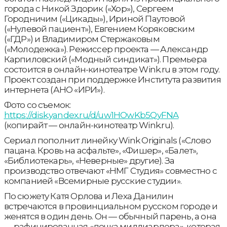
города с Никой Здорик («Хор»), Сергеем
Городничим («Цикады»), Ириной Паутовой
(«Нулевой пациент»), Евгением Коряковским
(«ГДР») и Владимиром Стержаковым
(«Молодежка»). Режиссер проекта — Александр
Карпиловский («Модный синдикат»). Премьера
состоится в онлайн-кинотеатре Wink.ru в этом году.
Проект создан при поддержке Института развития
интернета (АНО «ИРИ»).
Фото со съемок:
https://disk.yandex.ru/d/uw1HOwKb5QyFNA
(копирайт — онлайн-кинотеатр Wink.ru).
Сериал пополнит линейку Wink Originals («‎Слово
пацана. Кровь на асфальте»‎, «Фишер», «Балет»,
«‎Библиотекарь»‎, «Неверные» другие). За
производство отвечают «НМГ Студия» совместно с
компанией «Всемирные русские студии».
По сюжету Катя Орлова и Леха Данилин
встречаются в провинциальном русском городе и
женятся в один день. Он — обычный парень, а она
— рафинированная «дочка миллиардера», которая