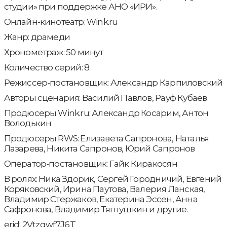
студии» при поддержке АНО «ИРИ».
Онлайн-кинотеатр: Wink.ru
Жанр: драмеди
Хронометраж: 50 минут
Количество серий: 8
Режиссер-постановщик: Александр Карпиловский
Авторы сценария: Василий Павлов, Рауф Кубаев
Продюсеры Wink.ru: Александр Косарим, Антон
Володькин
Продюсеры RWS: Елизавета Сапронова, Наталья
Лазарева, Никита Сапронов, Юрий Сапронов
Оператор-постановщик: Гайк Киракосян
В ролях: Ника Здорик, Сергей Городничий, Евгений
Коряковский, Ирина Паутова, Валерия Ланская,
Владимир Стержаков, Екатерина Эссен, Анна
Сафронова, Владимир Тяптушкин и другие.
erid: 2Vtzqwf7J6T