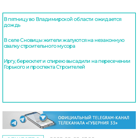
В пятницу во Владимирской области ожидается
дождь
В селе Сновицы жители жалуются на незаконную
свалку строительного мусора
Иргу, бересклет и спирею высадили на пересечении
Горького и проспекта Строителей