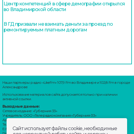
Центр компетенций в сфере демографии открылся
во Владимирской области
В ГД призвали не взимать деньги за проезд по
ремонтируемым платным дорогам
Наши партнеры: радио «LikeFm» 107,9 Fm во Владимире и 102,8 Fm в городе
Александрове
Использование материалов сайта допускается только при наличии
активной ссылки.
Выходные данные:
Сетевое издание: «Губерния 33»
Учредитель: ООО «Телерадиокомпания «Губерния-33»
Адрес: Воронцовский переулок, д.4.г. Владимир, 600000
Телефон: 8 (4922) 36-20-36.
Сайт использует файлы cookie, необходимые
E-Mail: news@trc33.ru
Главный редактор: Шилова Анастасия Олеговна.