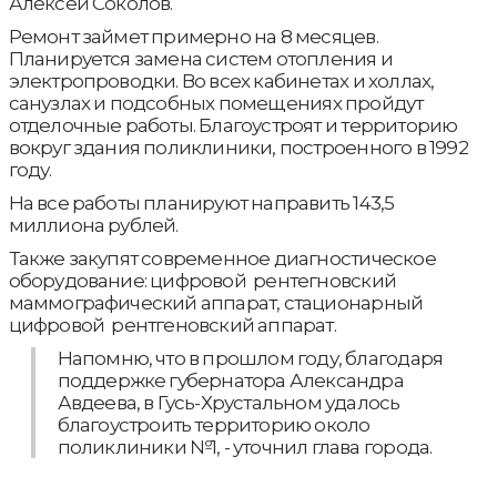
Алексей Соколов.
Ремонт займет примерно на 8 месяцев.
Планируется замена систем отопления и
электропроводки. Во всех кабинетах и холлах,
санузлах и подсобных помещениях пройдут
отделочные работы. Благоустроят и территорию
вокруг здания поликлиники, построенного в 1992
году.
На все работы планируют направить 143,5
миллиона рублей.
Также закупят современное диагностическое
оборудование: цифровой рентегновский
маммографический аппарат, стационарный
цифровой рентгеновский аппарат.
Напомню, что в прошлом году, благодаря
поддержке губернатора Александра
Авдеева, в Гусь-Хрустальном удалось
благоустроить территорию около
поликлиники №1, - уточнил глава города.