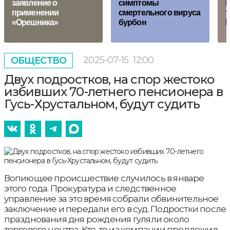
заявление о
симптомы
Б
применении
смертельного вируса
т
«Орешника»
бурбон
2025-07-15
12:00
ОБЩЕСТВО
Двух подростков, на спор жестоко
избивших 70-летнего пенсионера в
Гусь-Хрустальном, будут судить
Вопиющее происшествие случилось в январе
этого года. Прокуратура и следственное
управление за это время собрали обвинительное
заключение и передали его в суд. Подростки после
празднования дня рождения гуляли около
торгового центра. Кто-то из компании предложил