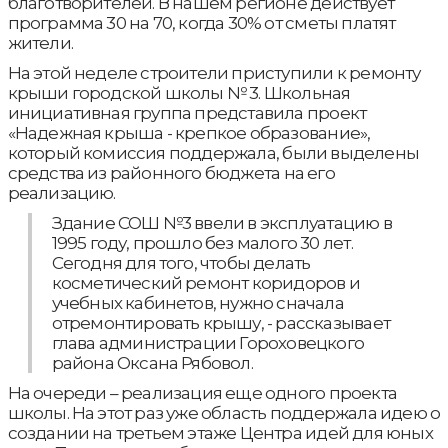
благотворителей. В нашем регионе действует
программа 30 на 70, когда 30% от сметы платят
жители.
На этой неделе строители приступили к ремонту
крыши городской школы № 3. Школьная
инициативная группа представила проект
«Надежная крыша - крепкое образование»,
который комиссия поддержала, были выделены
средства из районного бюджета на его
реализацию.
Здание СОШ №3 ввели в эксплуатацию в
1995 году, прошло без малого 30 лет.
Сегодня для того, чтобы делать
косметический ремонт коридоров и
учебных кабинетов, нужно сначала
отремонтировать крышу, - рассказывает
глава администрации Гороховецкого
района Оксана Рябовол.
На очереди – реализация еще одного проекта
школы. На этот раз уже область поддержала идею о
создании на третьем этаже Центра идей для юных