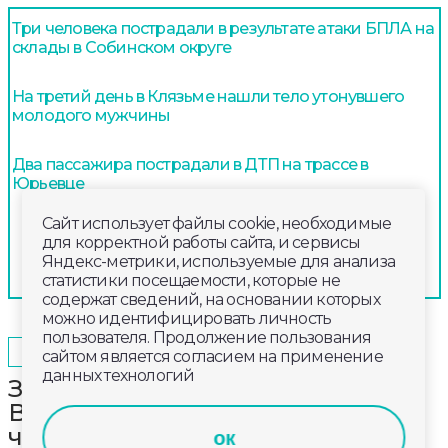
Три человека пострадали в результате атаки БПЛА на
склады в Собинском округе
На третий день в Клязьме нашли тело утонувшего
молодого мужчины
Два пассажира пострадали в ДТП на трассе в
Юрьевце
Сайт использует файлы cookie, необходимые
для корректной работы сайта, и сервисы
Яндекс-метрики, используемые для анализа
статистики посещаемости, которые не
содержат сведений, на основании которых
можно идентифицировать личность
пользователя. Продолжение пользования
2025-07-15
10:45
ОБЩЕСТВО
сайтом является согласием на применение
данных технологий
За сутки на водоемах
Владимирской области погибли 4
человека
ок