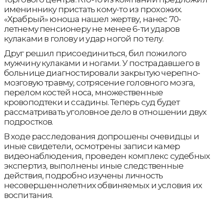
имениннику пристать кому-то из прохожих.
«Храбрый» юноша нашел жертву, нанес 70-
летнему пенсионеру не менее 6-ти ударов
кулаками в голову и удар ногой по телу.
Друг решил присоединиться, бил пожилого
мужчину кулаками и ногами. У пострадавшего в
больнице диагностировали закрытую черепно-
мозговую травму, сотрясение головного мозга,
перелом костей носа, множественные
кровоподтеки и ссадины. Теперь суд будет
рассматривать уголовное дело в отношении двух
подростков.
В ходе расследования допрошены очевидцы и
иные свидетели, осмотрены записи камер
видеонаблюдения, проведен комплекс судебных
экспертиз, выполнены иные следственные
действия, подробно изучены личность
несовершеннолетних обвиняемых и условия их
воспитания.