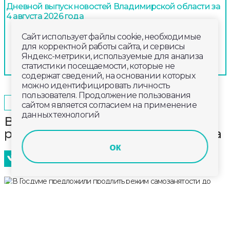
Дневной выпуск новостей Владимирской области за
4 августа 2026 года
Сайт использует файлы cookie, необходимые
для корректной работы сайта, и сервисы
Яндекс-метрики, используемые для анализа
статистики посещаемости, которые не
содержат сведений, на основании которых
можно идентифицировать личность
пользователя. Продолжение пользования
2026-06-07
11:00
ОБЩЕСТВО
сайтом является согласием на применение
данных технологий
В Госдуме предложили продлить
режим самозанятости до 2035 года
ок
Специальный налоговый режим для самозанятых
нужно продлить до 2035 года. Письмо с таким
предложением на имя премьер-министра