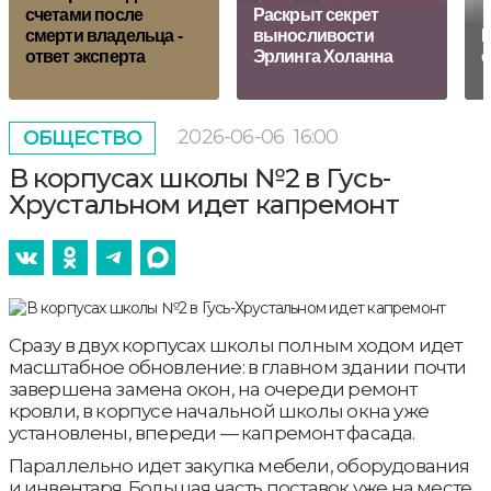
счетами после
Раскрыт секрет
смерти владельца -
выносливости
F
ответ эксперта
Эрлинга Холанна
с
2026-06-06
16:00
ОБЩЕСТВО
В корпусах школы №2 в Гусь-
Хрустальном идет капремонт
Сразу в двух корпусах школы полным ходом идет
масштабное обновление: в главном здании почти
завершена замена окон, на очереди ремонт
кровли, в корпусе начальной школы окна уже
установлены, впереди — капремонт фасада.
Параллельно идет закупка мебели, оборудования
и инвентаря. Большая часть поставок уже на месте