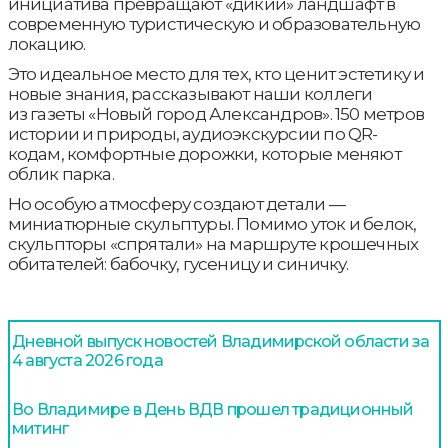
инициатива превращают «дикий» ландшафт в
современную туристическую и образовательную
локацию.
Это идеальное место для тех, кто ценит эстетику и
новые знания, рассказывают наши коллеги
из газеты «Новый город Александров». 150 метров
истории и природы, аудиоэкскурсии по QR-
кодам, комфортные дорожки, которые меняют
облик парка.
Но особую атмосферу создают детали —
миниатюрные скульптуры. Помимо уток и белок,
скульпторы «спрятали» на маршруте крошечных
обитателей: бабочку, гусеницу и синичку.
Дневной выпуск новостей Владимирской области за
4 августа 2026 года
Во Владимире в День ВДВ прошел традиционный
митинг