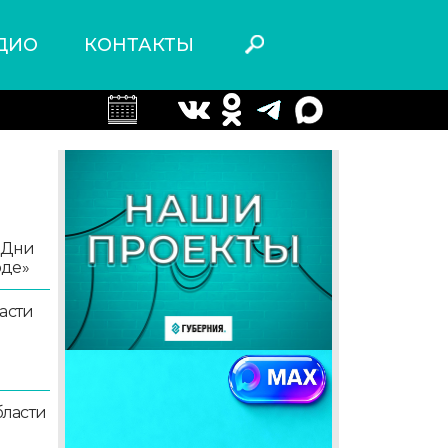
ДИО
КОНТАКТЫ
«Дни
оде»
асти
ласти