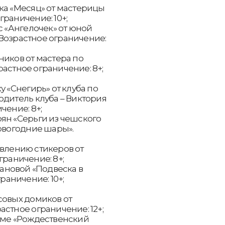
ка «Месяц» от мастерицы
раничение: 10+;
с «Ангелочек» от юной
Возрастное ограничение:
ников от мастера по
астное ограничение: 8+;
у «Снегирь» от клуба по
одитель клуба – Виктория
чение: 8+;
ян «Серьги из чешского
Новогодние шары».
товлению стикеров от
граничение: 8+;
пановой «Подвеска в
раничение: 10+;
совых домиков от
стное ограничение: 12+;
аме «Рождественский