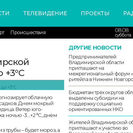
СТИ
ТЕЛЕВИДЕНИЕ
ПРОЕКТЫ
РА
08.08
рт
Происшествия
суббота
ДРУГИЕ НОВОСТИ
Предпринимателей
ирской
Владимирской области
приглашают на
 +3°С
межрегиональный форум 
ритейла в Нижнем Новгор
Бюджетам трёх округов обл
рогнозирует облачную
выделены субсидии на
осадков. Днем мокрый
поддержку социально
едица. Ветер юго-
ориентированных НКО
ха ночью -3…+2 °С, днём
Жителей Владимирской об
приглашают к участию во
 трубы – будет мороз, а