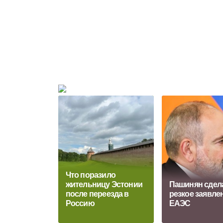
Что поразило
жительницу Эстонии
Пашинян сдел
после переезда в
резкое заявле
Россию
ЕАЭС