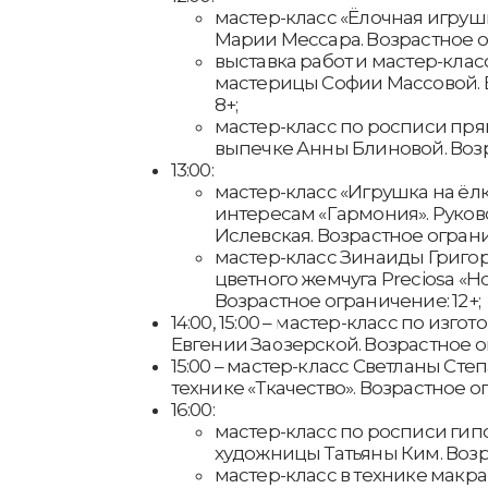
мастер-класс «Ёлочная игруш
Марии Мессара. Возрастное ог
выставка работ и мастер-клас
мастерицы Софии Массовой. 
8+;
мастер-класс по росписи пря
выпечке Анны Блиновой. Возр
13:00:
мастер-класс «Игрушка на ёлк
интересам «Гармония». Руков
Ислевская. Возрастное ограни
мастер-класс Зинаиды Григор
цветного жемчуга Preciosa «
Возрастное ограничение: 12+;
14:00, 15:00 – мастер-класс по изго
Евгении Заозерской. Возрастное о
15:00 – мастер-класс Светланы Сте
технике «Ткачество». Возрастное ог
16:00:
мастер-класс по росписи гип
художницы Татьяны Ким. Возра
мастер-класс в технике макр