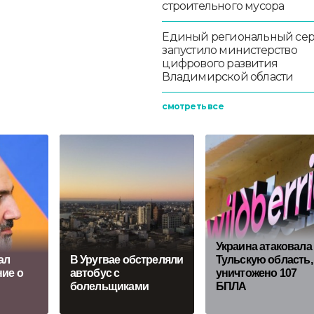
строительного мусора
Единый региональный се
запустило министерство
цифрового развития
Владимирской области
смотреть все
Украина атаковала
ал
В Уругвае обстреляли
Тульскую область,
ние о
автобус с
уничтожено 107
болельщиками
БПЛА