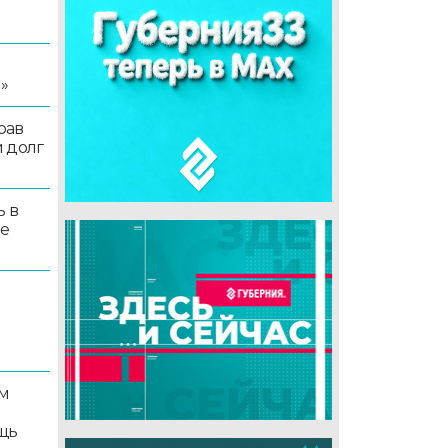
я
»
рав
 долг
ь в
ые
м
щь