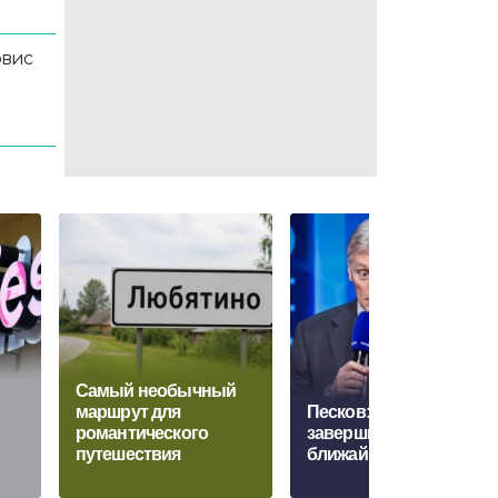
рвис
Самый необычный
маршрут для
Песков: СВО может
романтического
завершиться в
путешествия
ближайшие часы