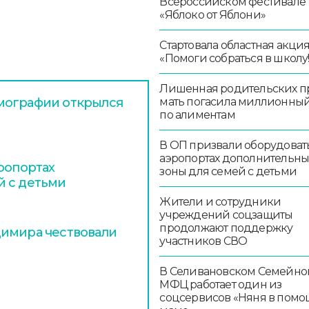
Всероссийском фестивале
«Яблоко от Яблони»
Стартовала областная акци
«Помоги собраться в школу!
Лишенная родительских п
мать погасила миллионный
мографии открылся
по алиментам
В ОП призвали оборудоват
аэропортах дополнительн
ропортах
зоны для семей с детьми
й с детьми
Жители и сотрудники
учреждений соцзащиты
продолжают поддержку
димира чествовали
участников СВО
В Селивановском Семейно
МФЦ работает один из
соцсервисов «Няня в помо