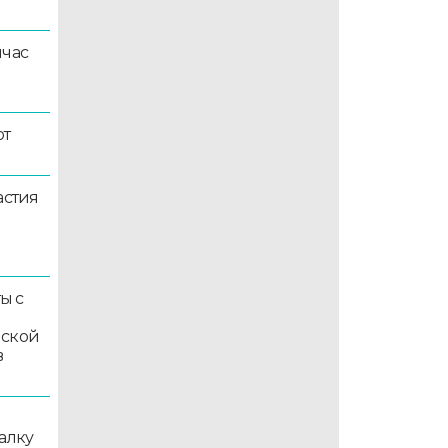
йчас
ют
астия
ы с
мской
в
алку