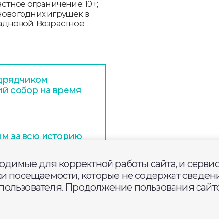
астное ограничение: 10+;
новогодних игрушек в
адновой. Возрастное
одрядчиком
ий собор на время
ым за всю историю
ходимые для корректной работы сайта, и серви
ки посещаемости, которые не содержат сведени
апустило
ользователя. Продолжение пользования сайто
тия Владимирской