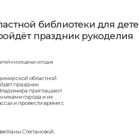
астной библиотеки для дете
ройдёт праздник рукоделия
адимирской областной
ойдёт праздник
 Владимира приглашают
никами города и их
ассах и провести время с
 Светланы Степановой;