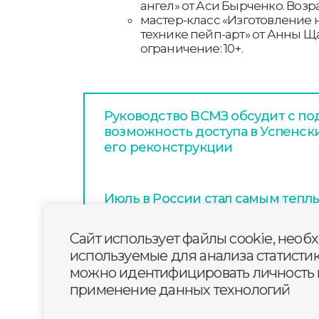
ангел» от Аси Бырченко. Возр
мастер-класс «Изготовление 
технике пейп-арт» от Анны Щ
ограничение: 10+.
Руководство ВСМЗ обсудит с п
возможность доступа в Успенск
его реконструкции
Июль в России стал самым тепл
метеонаблюдений
Сайт использует файлы cookie, необ
используемые для анализа статисти
Единый региональный сервис з
можно идентифицировать личность п
министерство цифрового разви
применение данных технологий
области