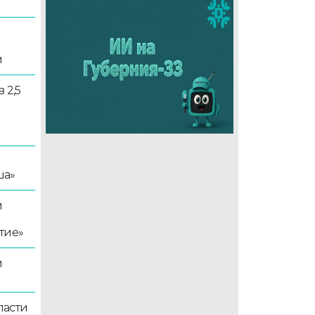
и
 2,5
ша»
й
тие»
й
ласти