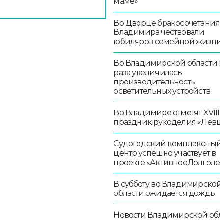
маме»
Во Дворце бракосочетания
Владимира чествовали
юбиляров семейной жизн
Во Владимирской области в
раза увеличилась
производительность
осветительных устройств
Во Владимире отметят XVIII
праздник рукоделия «Лев
Судогодский комплексны
центр успешно участвует в
проекте «АктивноеДолголе
В субботу во Владимирско
области ожидается дождь
Новости Владимирской об