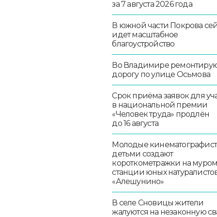
за 7 августа 2026 года
В южной части Покрова се
идет масштабное
благоустройство
Во Владимире ремонтиру
дорогу по улице Осьмова
Срок приёма заявок для уч
в национальной премии
«Человек труда» продлён
до 16 августа
Молодые кинематографист
детьми создают
короткометражки на муро
станции юных натуралисто
«Алешунино»
В селе Сновицы жители
жалуются на незаконную св