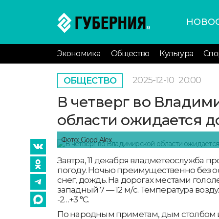
НОВО
Экономика
Общество
Культура
Спо
2025-12-10
20:00
ОБЩЕСТВО
В четверг во Владим
области ожидается до
Фото: Good Alex
Завтра, 11 декабря владметеослужба п
погоду. Ночью преимущественно без 
снег, дождь. На дорогах местами голол
западный 7 — 12 м/с. Температура возду
-2…+3 °С.
По народным приметам, дым столбом из