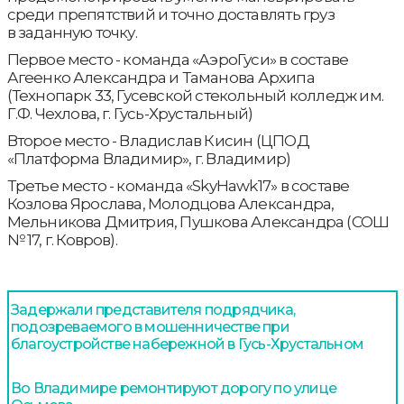
среди препятствий и точно доставлять груз
в заданную точку.
Первое место - команда «АэроГуси» в составе
Агеенко Александра и Таманова Архипа
(Технопарк 33, Гусевской стекольный колледж им.
Г.Ф. Чехлова, г. Гусь-Хрустальный)
Второе место - Владислав Кисин (ЦПОД
«Платформа Владимир», г. Владимир)
Третье место - команда «SkyHawk17» в составе
Козлова Ярослава, Молодцова Александра,
Мельникова Дмитрия, Пушкова Александра (СОШ
№ 17, г. Ковров).
Задержали представителя подрядчика,
подозреваемого в мошенничестве при
благоустройстве набережной в Гусь-Хрустальном
Во Владимире ремонтируют дорогу по улице