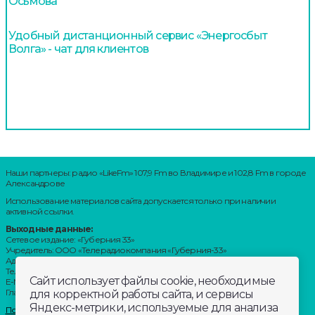
Осьмова
Удобный дистанционный сервис «Энергосбыт
Волга» - чат для клиентов
Наши партнеры: радио «LikeFm» 107,9 Fm во Владимире и 102,8 Fm в городе
Александрове
Использование материалов сайта допускается только при наличии
активной ссылки.
Выходные данные:
Сетевое издание: «Губерния 33»
Учредитель: ООО «Телерадиокомпания «Губерния-33»
Адрес: Воронцовский переулок, д.4.г. Владимир, 600000
Телефон: 8 (4922) 36-20-36.
Сайт использует файлы cookie, необходимые
E-Mail: news@trc33.ru
Главный редактор: Шилова Анастасия Олеговна.
для корректной работы сайта, и сервисы
Яндекс-метрики, используемые для анализа
Политика обработки Персональных данных