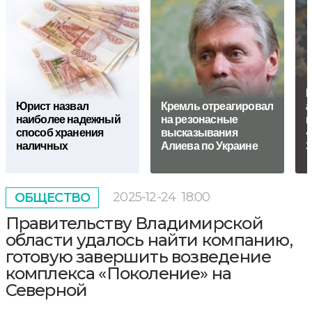
М
Юрист нaзвал
Кремль отреагировал
а
наиболее надежный
на резонасные
в
способ хранения
высказывания
«
наличных
Алиева по Украине
З
2025-12-24
18:00
ОБЩЕСТВО
Правительству Владимирской
области удалось найти компанию,
готовую завершить возведение
комплекса «Поколение» на
Северной