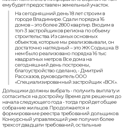
ему будет предоставлен земельный участок.
На сегодняшний день 18 лет строим в
городе Владимире. Сдали порядка 16
домов – это более 2800 квартир. Входим в
топ-3 застройщиков региона по объему
строительства. Из самых основных
объектов, которые мы реализовывали, он
достаточно наглядный – это ЖК Содышка. В
нем было реализовано порядка 16 тыс
квадратных метров. Все дома на
сегодняшний день построены,
благоустройство сделано, - Дмитрий
Рассказов, руководитель ООО
«Специализированный застройщик «ВСК».
Дольщики должны выбрать - получить выплату и
согласиться на достройку. Время для решения до
начала следующего года - тогда пройдет общее
собрание жильцов. Продолжается и
формирование реестра требований дольщиков.
Конкурсный управляющий уже получил более
трехсот двадцати требований, остальные