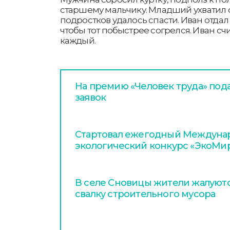
старшему мальчику. Младший ухватил с
подростков удалось спасти. Иван отда
чтобы тот побыстрее согрелся. Иван счи
каждый.
На премию «Человек труда» пода
заявок
Стартовал ежегодный Междун
экологический конкурс «ЭкоМир
В селе Сновицы жители жалуютс
свалку строительного мусора