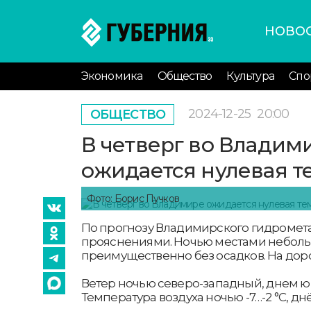
НОВО
Экономика
Общество
Культура
Спо
2024-12-25
20:00
ОБЩЕСТВО
В четверг во Владим
ожидается нулевая т
Фото: Борис Пучков
По прогнозу Владимирского гидромета,
прояснениями. Ночью местами неболь
преимущественно без осадков. На доро
Ветер ночью северо-западный, днем юго
Температура воздуха ночью -7…-2 °С, днё