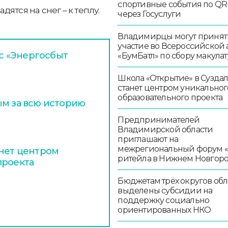
спортивные события по QR
ятся на снег – к теплу.
через Госуслуги
Владимирцы могут принят
участие во Всероссийской
с «Энергосбыт
«БумБатл» по сбору макула
Школа «Открытие» в Сузда
станет центром уникальног
образовательного проекта
ым за всю историю
Предпринимателей
Владимирской области
приглашают на
межрегиональный форум 
анет центром
ритейла в Нижнем Новгор
проекта
Бюджетам трёх округов обл
выделены субсидии на
поддержку социально
ориентированных НКО