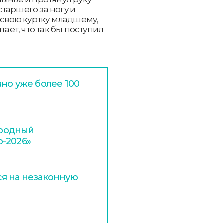
таршего за ногу и
л свою куртку младшему,
тает, что так бы поступил
но уже более 100
ародный
-2026»
я на незаконную